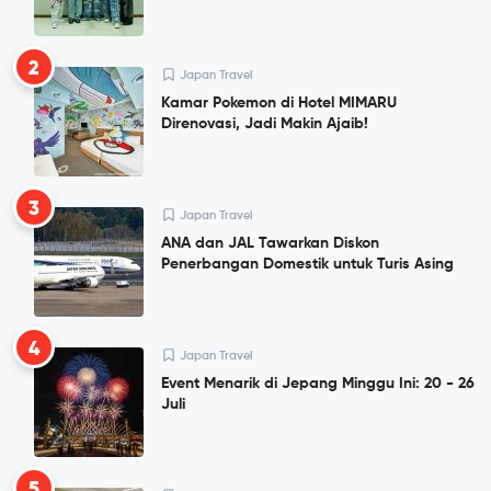
2
Japan Travel
Kamar Pokemon di Hotel MIMARU
Direnovasi, Jadi Makin Ajaib!
3
Japan Travel
ANA dan JAL Tawarkan Diskon
Penerbangan Domestik untuk Turis Asing
4
Japan Travel
Event Menarik di Jepang Minggu Ini: 20 - 26
Juli
5