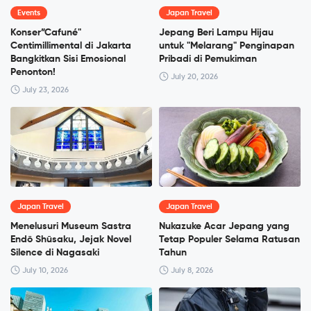
Events
Japan Travel
Konser”Cafuné"
Jepang Beri Lampu Hijau
Centimillimental di Jakarta
untuk "Melarang" Penginapan
Bangkitkan Sisi Emosional
Pribadi di Pemukiman
Penonton!
July 20, 2026
July 23, 2026
Japan Travel
Japan Travel
Menelusuri Museum Sastra
Nukazuke Acar Jepang yang
Endō Shūsaku, Jejak Novel
Tetap Populer Selama Ratusan
Silence di Nagasaki
Tahun
July 10, 2026
July 8, 2026