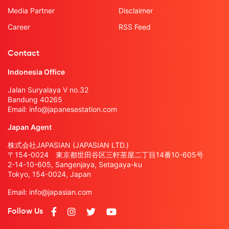
Media Partner
Disclaimer
Career
RSS Feed
Contact
Indonesia Office
Jalan Suryalaya V no.32
Bandung 40265
Email:
info@japanesestation.com
Japan Agent
株式会社JAPASIAN (JAPASIAN LTD.)
〒154-0024 東京都世田谷区三軒茶屋二丁目14番10-605号
2-14-10-605, Sangenjaya, Setagaya-ku
Tokyo, 154-0024, Japan
Email:
info@japasian.com
Follow Us