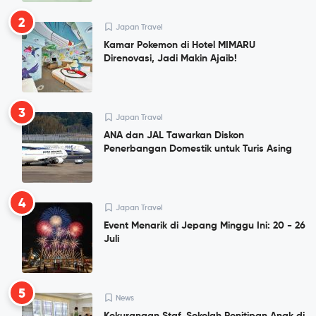
2
Japan Travel
Kamar Pokemon di Hotel MIMARU
Direnovasi, Jadi Makin Ajaib!
3
Japan Travel
ANA dan JAL Tawarkan Diskon
Penerbangan Domestik untuk Turis Asing
4
Japan Travel
Event Menarik di Jepang Minggu Ini: 20 - 26
Juli
5
News
Kekurangan Staf, Sekolah Penitipan Anak di