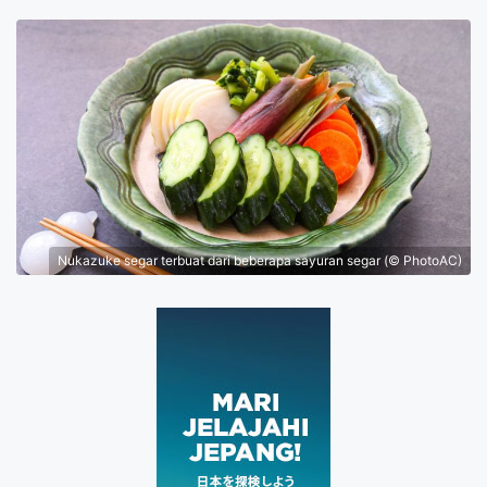
Nukazuke segar terbuat dari beberapa sayuran segar (© PhotoAC)