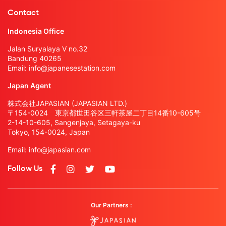
Contact
Indonesia Office
Jalan Suryalaya V no.32
Bandung 40265
Email:
info@japanesestation.com
Japan Agent
株式会社JAPASIAN (JAPASIAN LTD.)
〒154-0024 東京都世田谷区三軒茶屋二丁目14番10-605号
2-14-10-605, Sangenjaya, Setagaya-ku
Tokyo, 154-0024, Japan
Email:
info@japasian.com
Follow Us
Our Partners :