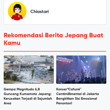
Chiastari
Rekomendasi Berita Jepang Buat
Kamu
Gempa Magnitudo 6,8
Konser”Cafuné"
Guncang Kumamoto Jepang:
Centimillimental di Jakarta
Kerusakan Terjadi di Sejumlah
Bangkitkan Sisi Emosional
Area
Penonton!