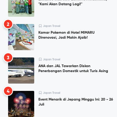
"Kami Akan Datang Lagi!"
2
Japan Travel
Kamar Pokemon di Hotel MIMARU
Direnovasi, Jadi Makin Ajaib!
3
Japan Travel
ANA dan JAL Tawarkan Diskon
Penerbangan Domestik untuk Turis Asing
4
Japan Travel
Event Menarik di Jepang Minggu Ini: 20 - 26
Juli