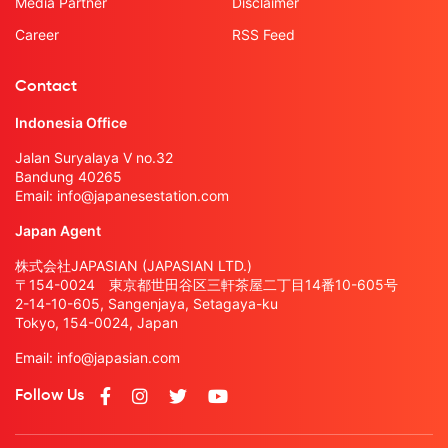
Media Partner
Disclaimer
Career
RSS Feed
Contact
Indonesia Office
Jalan Suryalaya V no.32
Bandung 40265
Email:
info@japanesestation.com
Japan Agent
株式会社JAPASIAN (JAPASIAN LTD.)
〒154-0024 東京都世田谷区三軒茶屋二丁目14番10-605号
2-14-10-605, Sangenjaya, Setagaya-ku
Tokyo, 154-0024, Japan
Email:
info@japasian.com
Follow Us