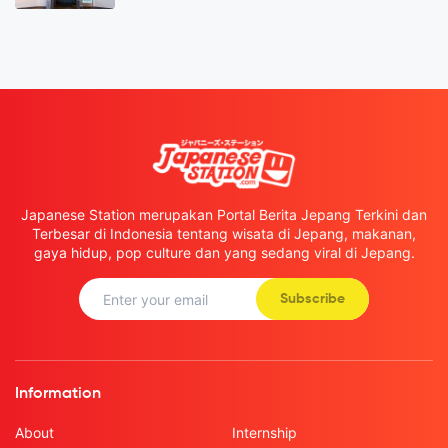
Japanese Station merupakan Portal Berita Jepang Terkini dan
Terbesar di Indonesia tentang wisata di Jepang, makanan,
gaya hidup, pop culture dan yang sedang viral di Jepang.
Subscribe
Information
About
Internship