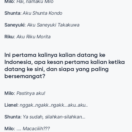
Milo
:
Hai, namaku Milo
Shunta
:
Aku Shunta Kondo
Saneyuki
:
Aku Saneyuki Takakuwa
Riku
:
Aku Riku Morita
Ini pertama kalinya kalian datang ke
Indonesia, apa kesan pertama kalian ketika
datang ke sini, dan siapa yang paling
bersemangat?
Milo
:
Pastinya aku!
Lienel
:
nggak..ngakk..ngakk…aku..aku..
Shunta
:
Ya sudah, silahkan-silahkan…
Milo
: ….
Macaciiih???