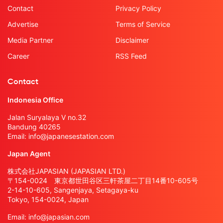
Contact
Privacy Policy
Advertise
Terms of Service
Media Partner
Disclaimer
Career
RSS Feed
Contact
Indonesia Office
Jalan Suryalaya V no.32
Bandung 40265
Email:
info@japanesestation.com
Japan Agent
株式会社JAPASIAN (JAPASIAN LTD.)
〒154-0024 東京都世田谷区三軒茶屋二丁目14番10-605号
2-14-10-605, Sangenjaya, Setagaya-ku
Tokyo, 154-0024, Japan
Email:
info@japasian.com