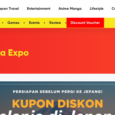
apan Travel
Entertainment
Anime Manga
Lifestyle
C
Games
Events
Review
Discount Voucher
a Expo