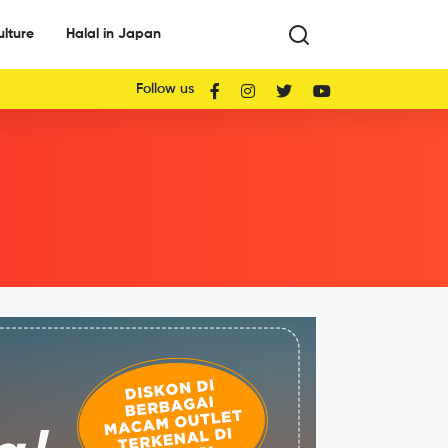
ulture
Halal in Japan
Follow us