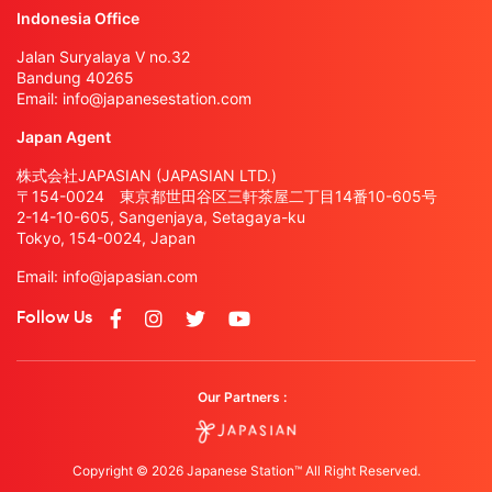
Indonesia Office
Jalan Suryalaya V no.32
Bandung 40265
Email:
info@japanesestation.com
Japan Agent
株式会社JAPASIAN (JAPASIAN LTD.)
〒154-0024 東京都世田谷区三軒茶屋二丁目14番10-605号
2-14-10-605, Sangenjaya, Setagaya-ku
Tokyo, 154-0024, Japan
Email:
info@japasian.com
Follow Us
Our Partners :
Copyright © 2026 Japanese Station™ All Right Reserved.