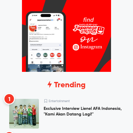
Trending
1
Entertainment
Exclusive Interview Lienel AFA Indonesia,
"Kami Akan Datang Lagi!"