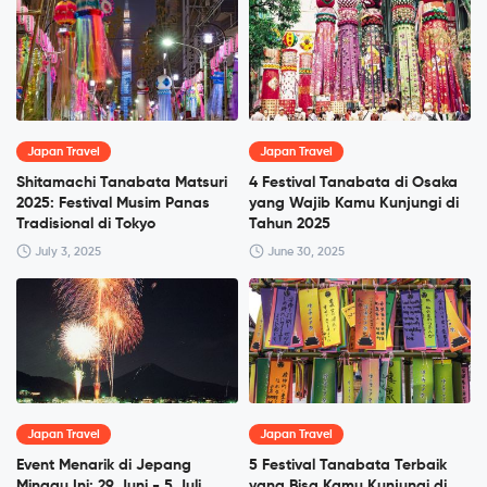
Japan Travel
Japan Travel
Shitamachi Tanabata Matsuri
4 Festival Tanabata di Osaka
2025: Festival Musim Panas
yang Wajib Kamu Kunjungi di
Tradisional di Tokyo
Tahun 2025
July 3, 2025
June 30, 2025
Japan Travel
Japan Travel
Event Menarik di Jepang
5 Festival Tanabata Terbaik
Minggu Ini: 29 Juni - 5 Juli
yang Bisa Kamu Kunjungi di