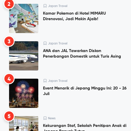
2
Japan Travel
Kamar Pokemon di Hotel MIMARU
Direnovasi, Jadi Makin Ajaib!
3
Japan Travel
ANA dan JAL Tawarkan Diskon
Penerbangan Domestik untuk Turis Asing
4
Japan Travel
Event Menarik di Jepang Minggu Ini: 20 - 26
Juli
5
News
Kekurangan Staf, Sekolah Penitipan Anak di