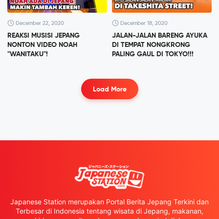
December 22, 2020
December 18, 2020
REAKSI MUSISI JEPANG
JALAN-JALAN BARENG AYUKA
NONTON VIDEO NOAH
DI TEMPAT NONGKRONG
"WANITAKU"!
PALING GAUL DI TOKYO!!!
Load More
Japanese Station merupakan Portal Berita Jepang Terkini dan
Terbesar di Indonesia tentang wisata di Jepang, makanan,