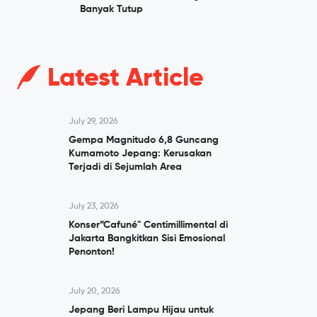
Banyak Tutup
Latest Article
July 29, 2026
Gempa Magnitudo 6,8 Guncang
Kumamoto Jepang: Kerusakan
Terjadi di Sejumlah Area
July 23, 2026
Konser”Cafuné" Centimillimental di
Jakarta Bangkitkan Sisi Emosional
Penonton!
July 20, 2026
Jepang Beri Lampu Hijau untuk