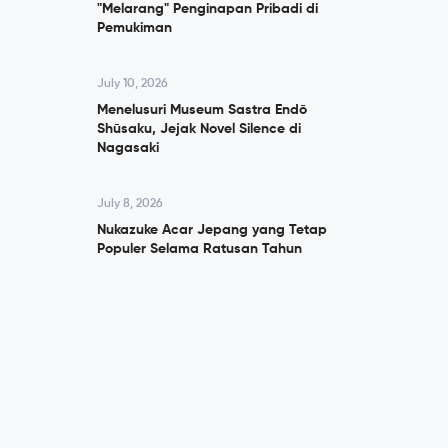
"Melarang" Penginapan Pribadi di
Pemukiman
July 10, 2026
Menelusuri Museum Sastra Endō
Shūsaku, Jejak Novel Silence di
Nagasaki
July 8, 2026
Nukazuke Acar Jepang yang Tetap
Populer Selama Ratusan Tahun