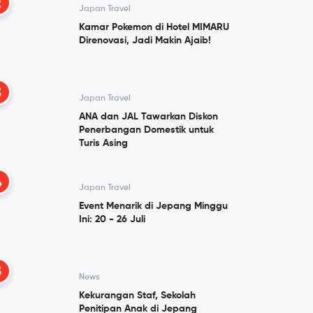
2
Japan Travel
Kamar Pokemon di Hotel MIMARU
Direnovasi, Jadi Makin Ajaib!
3
Japan Travel
ANA dan JAL Tawarkan Diskon
Penerbangan Domestik untuk
Turis Asing
4
Japan Travel
Event Menarik di Jepang Minggu
Ini: 20 - 26 Juli
5
News
Kekurangan Staf, Sekolah
Penitipan Anak di Jepang