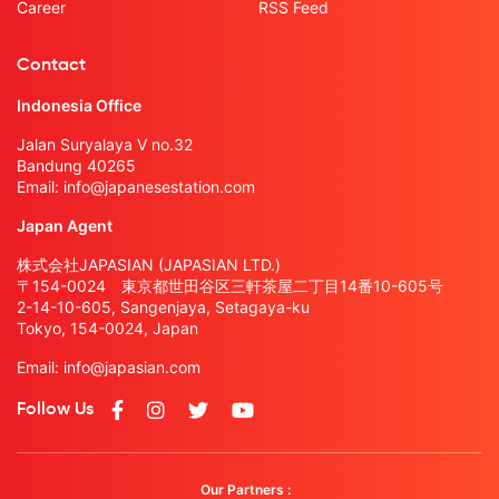
Career
RSS Feed
Contact
Indonesia Office
Jalan Suryalaya V no.32
Bandung 40265
Email:
info@japanesestation.com
Japan Agent
株式会社JAPASIAN (JAPASIAN LTD.)
〒154-0024 東京都世田谷区三軒茶屋二丁目14番10-605号
2-14-10-605, Sangenjaya, Setagaya-ku
Tokyo, 154-0024, Japan
Email:
info@japasian.com
Follow Us
Our Partners :