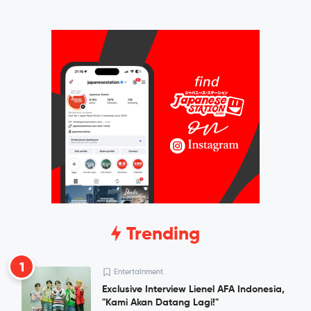
Trending
1
Entertainment
Exclusive Interview Lienel AFA Indonesia,
"Kami Akan Datang Lagi!"