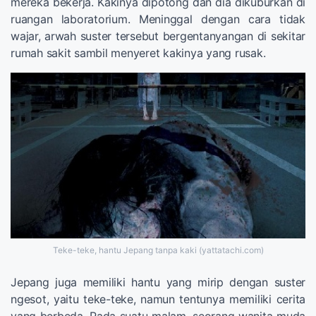
mereka bekerja. Kakinya dipotong dan dia dikuburkan di
ruangan laboratorium. Meninggal dengan cara tidak
wajar, arwah suster tersebut bergentanyangan di sekitar
rumah sakit sambil menyeret kakinya yang rusak.
Teke-teke, hantu Jepang tanpa kaki (yattatachi.com)
Jepang juga memiliki hantu yang mirip dengan suster
ngesot, yaitu teke-teke, namun tentunya memiliki cerita