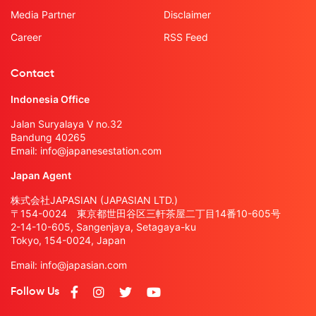
Media Partner
Disclaimer
Career
RSS Feed
Contact
Indonesia Office
Jalan Suryalaya V no.32
Bandung 40265
Email:
info@japanesestation.com
Japan Agent
株式会社JAPASIAN (JAPASIAN LTD.)
〒154-0024 東京都世田谷区三軒茶屋二丁目14番10-605号
2-14-10-605, Sangenjaya, Setagaya-ku
Tokyo, 154-0024, Japan
Email:
info@japasian.com
Follow Us