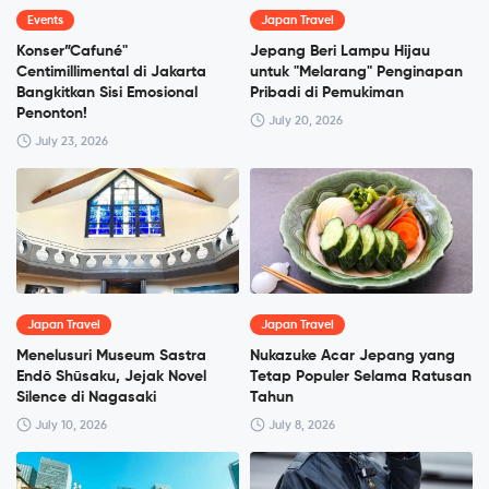
Events
Japan Travel
Konser”Cafuné"
Jepang Beri Lampu Hijau
Centimillimental di Jakarta
untuk "Melarang" Penginapan
Bangkitkan Sisi Emosional
Pribadi di Pemukiman
Penonton!
July 20, 2026
July 23, 2026
Japan Travel
Japan Travel
Menelusuri Museum Sastra
Nukazuke Acar Jepang yang
Endō Shūsaku, Jejak Novel
Tetap Populer Selama Ratusan
Silence di Nagasaki
Tahun
July 10, 2026
July 8, 2026