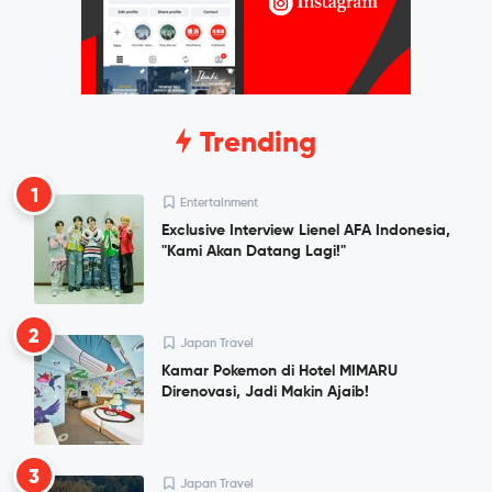
Trending
1
Entertainment
Exclusive Interview Lienel AFA Indonesia,
"Kami Akan Datang Lagi!"
2
Japan Travel
Kamar Pokemon di Hotel MIMARU
Direnovasi, Jadi Makin Ajaib!
3
Japan Travel