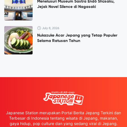
Menelusuri Museum Sastra Endō Shūsaku,
Jejak Novel Silence di Nagasaki
July 8, 2026
Nukazuke Acar Jepang yang Tetap Populer
Selama Ratusan Tahun
Japanese Station merupakan Portal Berita Jepang Terkini dan
Terbesar di Indonesia tentang wisata di Jepang, makanan,
gaya hidup, pop culture dan yang sedang viral di Jepang.