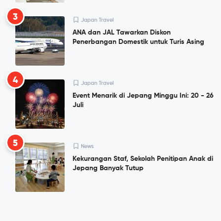
3
Japan Travel
ANA dan JAL Tawarkan Diskon
Penerbangan Domestik untuk Turis Asing
4
Japan Travel
Event Menarik di Jepang Minggu Ini: 20 - 26
Juli
5
News
Kekurangan Staf, Sekolah Penitipan Anak di
Jepang Banyak Tutup