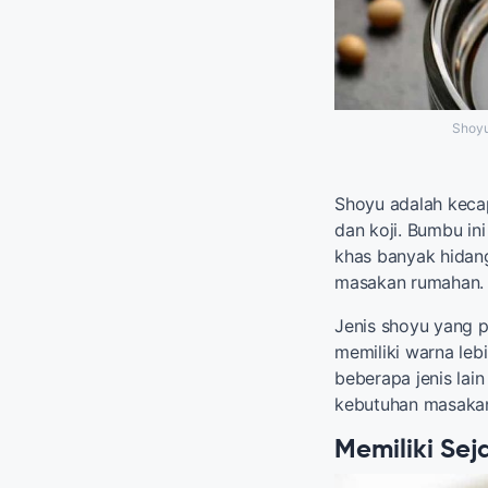
Shoyu
Shoyu adalah kecap
dan koji. Bumbu in
khas banyak hidang
masakan rumahan.
Jenis shoyu yang p
memiliki warna lebi
beberapa jenis lai
kebutuhan masakan
Memiliki Sej