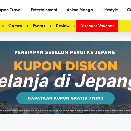
apan Travel
Entertainment
Anime Manga
Lifestyle
C
Games
Events
Review
Discount Voucher