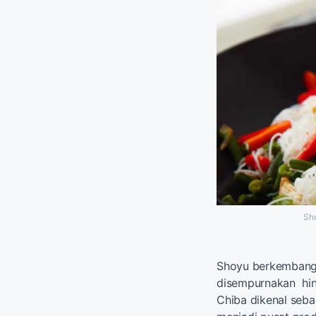
Sho
Shoyu berkembang d
disempurnakan hing
Chiba dikenal seba