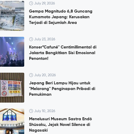
July 29, 2026
Gempa Magnitudo 6,8 Guncang
Kumamoto Jepang: Kerusakan
Terjadi di Sejumlah Area
July 23, 2026
Konser”Cafuné" Centimillimental di
Jakarta Bangkitkan Sisi Emosional
Penonton!
July 20, 2026
Jepang Beri Lampu Hijau untuk
"Melarang" Penginapan Pribadi di
Pemukiman
July 10, 2026
Menelusuri Museum Sastra Endō
Shūsaku, Jejak Novel Silence di
Nagasaki