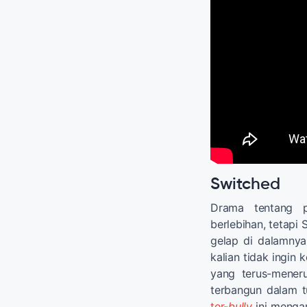
Switched
Drama tentang 
berlebihan, tetap
gelap di dalamnya
kalian tidak ingin
yang terus-meneru
terbangun dalam 
ter-
bully
ini mengam