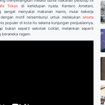
yang menyenangkan melalui dunia makanan penutup ini
afe Tokyo
di kehidupan nyata. Kantaro Ametani,
g sangat menyukai makanan manis, mulai bekerja
dengan motif tersembunyi untuk melakukan
wisata
s populer di kota itu selama kunjungan penjualannya.
up bukan seperti sekotak coklat, melainkan seperti
 beraneka ragam.