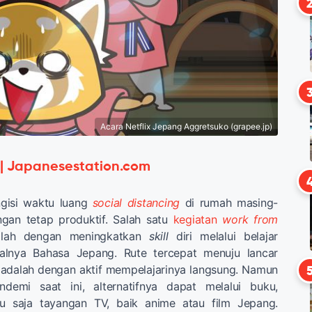
Acara Netflix Jepang Aggretsuko (grapee.jp)
 | Japanesestation.com
ngisi waktu luang
social distancing
di rumah masing-
gan tetap produktif. Salah satu
kegiatan
work from
alah dengan meningkatkan
skill
diri melalui belajar
salnya Bahasa Jepang. Rute tercepat menuju lancar
adalah dengan aktif mempelajarinya langsung. Namun
ndemi saat ini, alternatifnya dapat melalui buku,
tu saja tayangan TV, baik anime atau film Jepang.