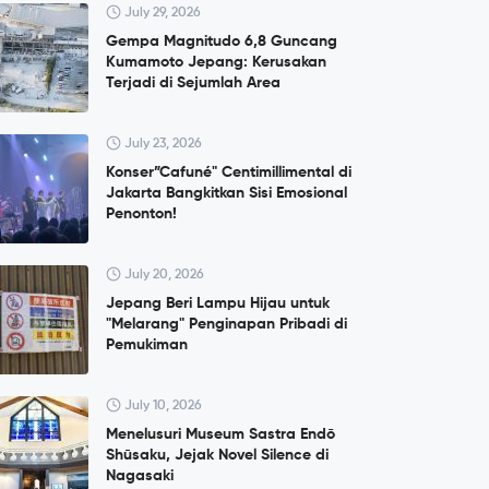
July 29, 2026
Gempa Magnitudo 6,8 Guncang
Kumamoto Jepang: Kerusakan
Terjadi di Sejumlah Area
July 23, 2026
Konser”Cafuné" Centimillimental di
Jakarta Bangkitkan Sisi Emosional
Penonton!
July 20, 2026
Jepang Beri Lampu Hijau untuk
"Melarang" Penginapan Pribadi di
Pemukiman
July 10, 2026
Menelusuri Museum Sastra Endō
Shūsaku, Jejak Novel Silence di
Nagasaki