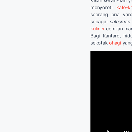
Kisah sehari-hari 
menyoroti
kafe-k
seorang pria yan
sebagai
salesman
kuliner
cemilan mani
Bagi Kantaro, hid
sekotak
ohagi
yang