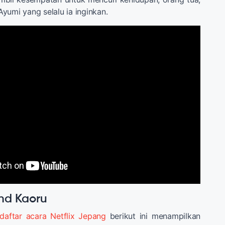
yumi yang selalu ia inginkan.
nd Kaoru
 daftar acara Netflix Jepang
berikut ini menampilkan