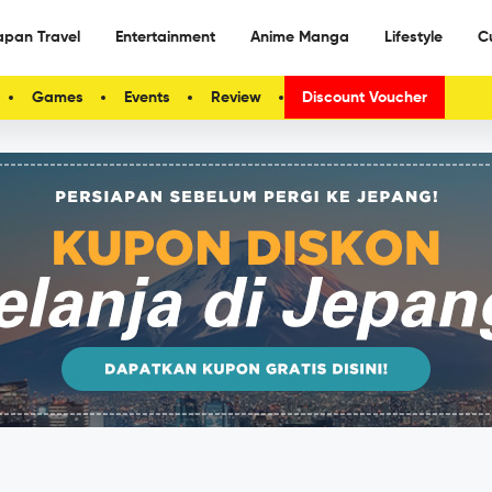
apan Travel
Entertainment
Anime Manga
Lifestyle
C
Games
Events
Review
Discount Voucher