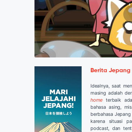
Berita Jepang
Idealnya, saat me
masing adalah den
home
terbaik ad
bahasa asing, mi
berbahasa Jepang 
karena situasi pa
podcast, dan ten