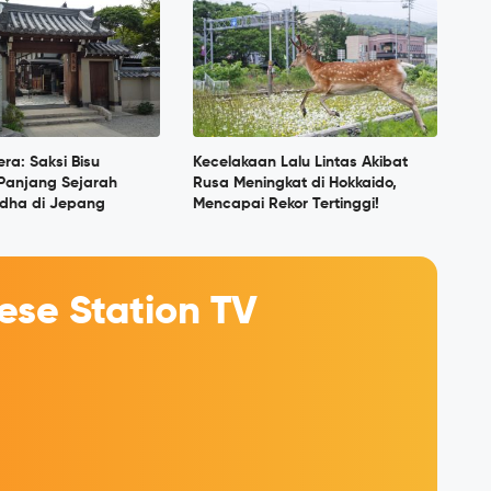
era: Saksi Bisu
Kecelakaan Lalu Lintas Akibat
 Panjang Sejarah
Rusa Meningkat di Hokkaido,
dha di Jepang
Mencapai Rekor Tertinggi!
se Station TV