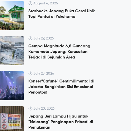
August 4, 2026
Starbucks Jepang Buka Gerai Unik
Tepi Pantai di Yokohama
July 29, 2026
Gempa Magnitudo 6,8 Guncang
Kumamoto Jepang: Kerusakan
Terjadi di Sejumlah Area
July 23, 2026
Konser”Cafuné" Centimillimental di
Jakarta Bangkitkan Sisi Emosional
Penonton!
July 20, 2026
Jepang Beri Lampu Hijau untuk
"Melarang" Penginapan Pribadi di
Pemukiman