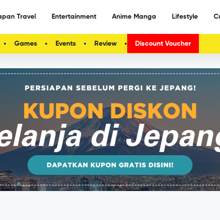
apan Travel
Entertainment
Anime Manga
Lifestyle
C
Games
Events
Review
Discount Voucher