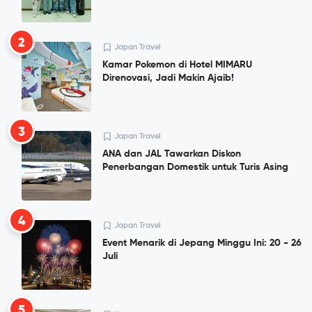
2
Japan Travel
Kamar Pokemon di Hotel MIMARU
Direnovasi, Jadi Makin Ajaib!
3
Japan Travel
ANA dan JAL Tawarkan Diskon
Penerbangan Domestik untuk Turis Asing
4
Japan Travel
Event Menarik di Jepang Minggu Ini: 20 - 26
Juli
5