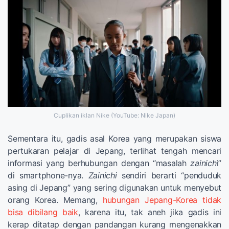
Cuplikan iklan Nike (YouTube: Nike Japan)
Sementara itu, gadis asal Korea yang merupakan siswa
pertukaran pelajar di Jepang, terlihat tengah mencari
informasi yang berhubungan dengan “masalah
zainich
i”
di smartphone-nya.
Zainichi
sendiri berarti “penduduk
asing di Jepang” yang sering digunakan untuk menyebut
orang Korea. Memang,
hubungan Jepang-Korea tidak
bisa dibilang baik
, karena itu, tak aneh jika gadis ini
kerap ditatap dengan pandangan kurang mengenakkan