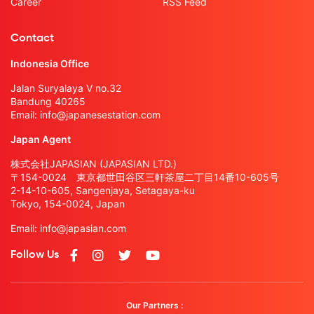
Career
RSS Feed
Contact
Indonesia Office
Jalan Suryalaya V no.32
Bandung 40265
Email:
info@japanesestation.com
Japan Agent
株式会社JAPASIAN (JAPASIAN LTD.)
〒154-0024 東京都世田谷区三軒茶屋二丁目14番10-605号
2-14-10-605, Sangenjaya, Setagaya-ku
Tokyo, 154-0024, Japan
Email:
info@japasian.com
Follow Us
Our Partners :