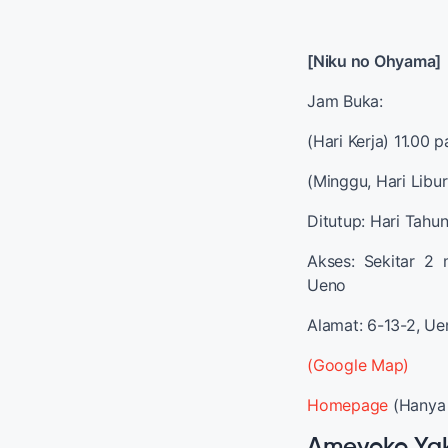
[Niku no Ohyama]
Jam Buka:
(Hari Kerja) 11.00 
(Minggu, Hari Libu
Ditutup: Hari Tahu
Akses: Sekitar 2 
Ueno
Alamat: 6-13-2, Ue
(Google Map)
Homepage
(Hanya
Ameyoko Yak