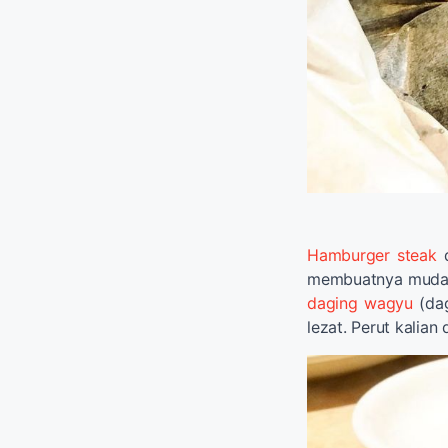
Hamburger steak
d
membuatnya mudah 
daging wagyu
(dag
lezat. Perut kalian