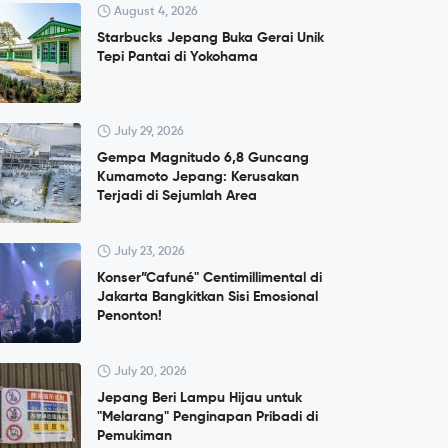
August 4, 2026
Starbucks Jepang Buka Gerai Unik
Tepi Pantai di Yokohama
July 29, 2026
Gempa Magnitudo 6,8 Guncang
Kumamoto Jepang: Kerusakan
Terjadi di Sejumlah Area
July 23, 2026
Konser”Cafuné" Centimillimental di
Jakarta Bangkitkan Sisi Emosional
Penonton!
July 20, 2026
Jepang Beri Lampu Hijau untuk
"Melarang" Penginapan Pribadi di
Pemukiman