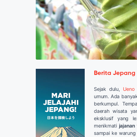
Berita Jepang
Sejak dulu,
Ueno
umum. Ada banyak 
berkumpul. Tempa
daerah wisata ya
eksklusif yang l
menikmati
jajanan
sampai ke warung 