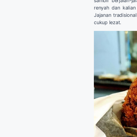
sambil berjalan-j
renyah dan kalia
Jajanan tradisiona
cukup lezat.