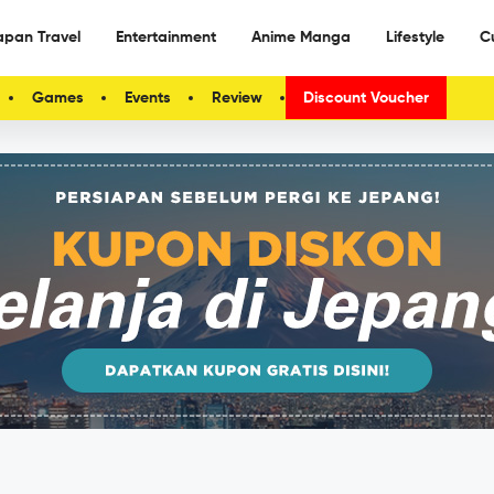
apan Travel
Entertainment
Anime Manga
Lifestyle
C
Games
Events
Review
Discount Voucher