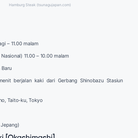
Hamburg Steak (tsunagujapan.com)
pagi – 11.00 malam
r Nasional) 11.00 – 10.00 malam
n Baru
menit berjalan kaki dari Gerbang Shinobazu Stasiun
no, Taito-ku, Tokyo
 Jepang)
i [Okachimachi]