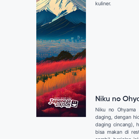
kuliner.
Niku no Ohy
Niku no Ohyama a
daging, dengan hi
daging cincang), 
bisa makan di re