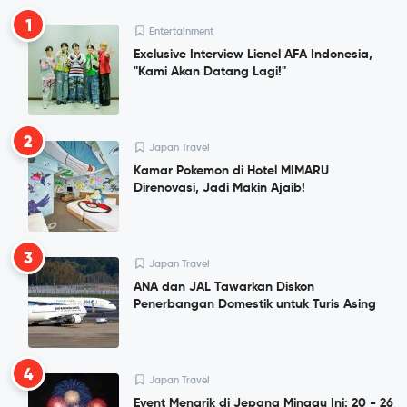
1
Entertainment
Exclusive Interview Lienel AFA Indonesia,
"Kami Akan Datang Lagi!"
2
Japan Travel
Kamar Pokemon di Hotel MIMARU
Direnovasi, Jadi Makin Ajaib!
3
Japan Travel
ANA dan JAL Tawarkan Diskon
Penerbangan Domestik untuk Turis Asing
4
Japan Travel
Event Menarik di Jepang Minggu Ini: 20 - 26