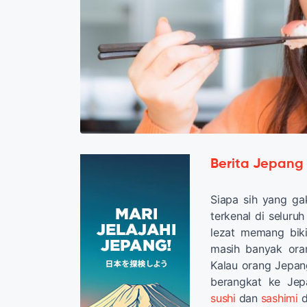
Berita Jepang
Siapa sih yang g
terkenal di seluru
lezat memang biki
masih banyak ora
Kalau orang Jepang
berangkat ke Je
sushi
dan
sashimi
d