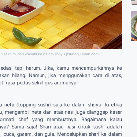
 sashimi dan wasabi ke dalam shoyu (tsunagujapan.com)
das, tapi harum. Jika, kamu mencampurkannya ke
kan hilang. Namun, jika menggunakan cara di atas,
ti rasa pedas sekaligus aromanya!
 neta (topping sushi) saja ke dalam shoyu itu etika
itu, mengambil neta dari atas nasi juga dianggap kasar
ormati chef yang membuatnya. Bagaimana kalau
ya? Sama saja! Shari atau nasi untuk sushi adalah
, cuka, garam, dan gula. Mencelupkan shari ke dalam