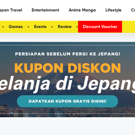
apan Travel
Entertainment
Anime Manga
Lifestyle
C
Games
Events
Review
Discount Voucher