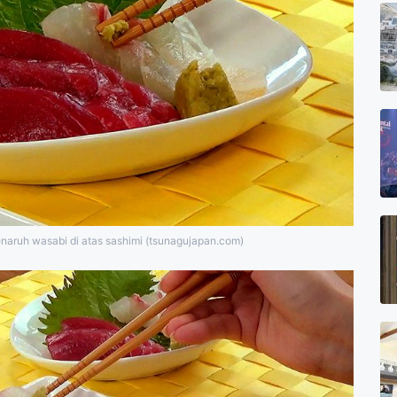
naruh wasabi di atas sashimi (tsunagujapan.com)