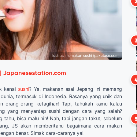
Ilustrasi memakan sushi (pakutaso.com)
 | Japanesestation.com
ak kenal
sushi
? Ya, makanan asal Jepang ini memang
h dunia, termasuk di Indonesia. Rasanya yang unik dan
n orang-orang ketagihan! Tapi, tahukah kamu kalau
ng yang menyantap sushi dengan cara yang salah?
 tahu, bisa malu nih! Nah, tapi jangan takut, sebelum
pang, JS akan memberitahu bagaimana cara makan
engan benar. Simak cara-caranya ya!