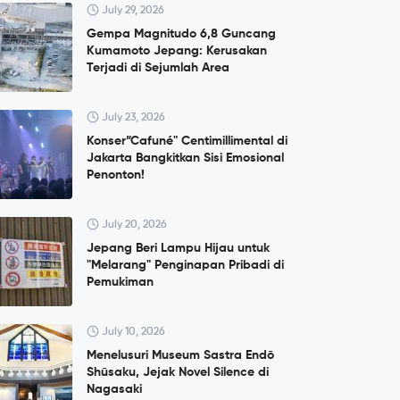
July 29, 2026
Gempa Magnitudo 6,8 Guncang
Kumamoto Jepang: Kerusakan
Terjadi di Sejumlah Area
July 23, 2026
Konser”Cafuné" Centimillimental di
Jakarta Bangkitkan Sisi Emosional
Penonton!
July 20, 2026
Jepang Beri Lampu Hijau untuk
"Melarang" Penginapan Pribadi di
Pemukiman
July 10, 2026
Menelusuri Museum Sastra Endō
Shūsaku, Jejak Novel Silence di
Nagasaki