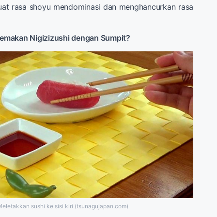
at rasa shoyu mendominasi dan menghancurkan rasa
emakan Nigizizushi dengan Sumpit?
eletakkan sushi ke sisi kiri (tsunagujapan.com)