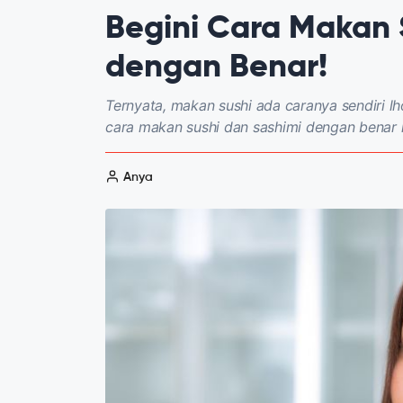
Begini Cara Makan 
dengan Benar!
Ternyata, makan sushi ada caranya sendiri l
cara makan sushi dan sashimi dengan benar i
Anya