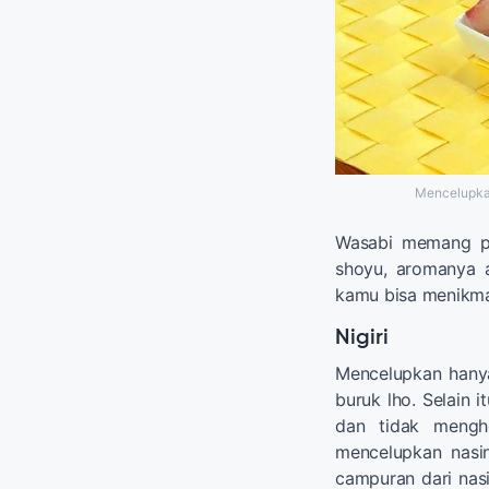
Mencelupkan
Wasabi memang pe
shoyu, aromanya a
kamu bisa menikma
Nigiri
Mencelupkan hanya
buruk lho. Selain 
dan tidak mengh
mencelupkan nasin
campuran dari nasi