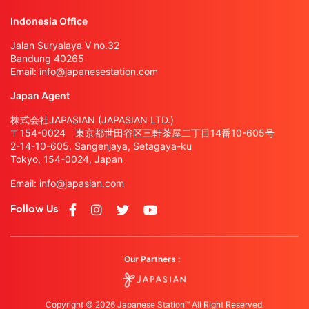
Indonesia Office
Jalan Suryalaya V no.32
Bandung 40265
Email:
info@japanesestation.com
Japan Agent
株式会社JAPASIAN (JAPASIAN LTD.)
〒154-0024 東京都世田谷区三軒茶屋二丁目14番10-605号
2-14-10-605, Sangenjaya, Setagaya-ku
Tokyo, 154-0024, Japan
Email:
info@japasian.com
Follow Us
Our Partners :
Copyright © 2026 Japanese Station™ All Right Reserved.