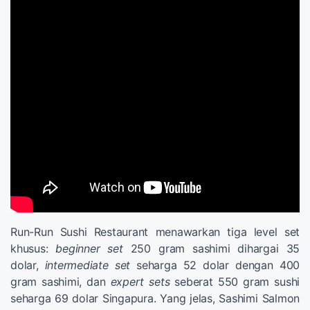
Run-Run Sushi Restaurant menawarkan tiga level set
khusus:
beginner
set
250 gram sashimi dihargai 35
dolar,
intermediate
set
seharga 52 dolar dengan 400
gram sashimi, dan
expert
sets
seberat 550 gram sushi
seharga 69 dolar Singapura. Yang jelas, Sashimi Salmon