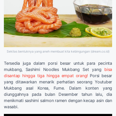
Sekilas bentuknya yang aneh membuat kita kebingungan (dream.co.id)
Tersedia juga dalam porsi besar untuk para pecinta
mukbang, Sashimi Noodles Mukbang Set yang
bisa
disantap hingga tiga hingga empat orang!
Porsi besar
yang ditawarkan menarik perhatian seorang Youtuber
Mukbang asal Korea, Fume. Dalam konten yang
diunggahnya pada bulan Desember tahun lalu, dia
menikmati sashimi salmon ramen dengan kecap asin dan
wasabi.