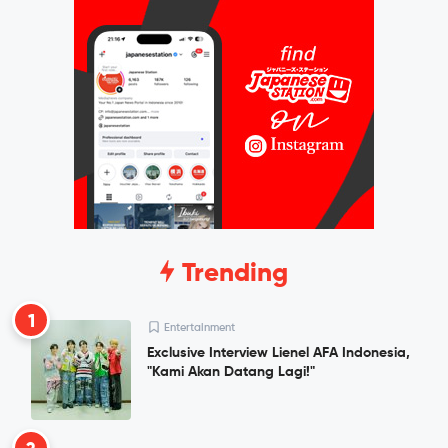
Trending
1
Entertainment
Exclusive Interview Lienel AFA Indonesia,
"Kami Akan Datang Lagi!"