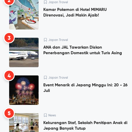
2
Japan Travel
Kamar Pokemon di Hotel MIMARU
Direnovasi, Jadi Makin Ajaib!
3
Japan Travel
ANA dan JAL Tawarkan Diskon
Penerbangan Domestik untuk Turis Asing
4
Japan Travel
Event Menarik di Jepang Minggu Ini: 20 - 26
Juli
5
News
Kekurangan Staf, Sekolah Penitipan Anak di
Jepang Banyak Tutup