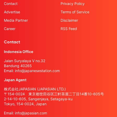
Contact
Privacy Policy
Advertise
Terms of Service
Media Partner
Disclaimer
Career
RSS Feed
Contact
Indonesia Office
Jalan Suryalaya V no.32
Bandung 40265
Email:
info@japanesestation.com
Japan Agent
株式会社JAPASIAN (JAPASIAN LTD.)
〒154-0024 東京都世田谷区三軒茶屋二丁目14番10-605号
2-14-10-605, Sangenjaya, Setagaya-ku
Tokyo, 154-0024, Japan
Email:
info@japasian.com