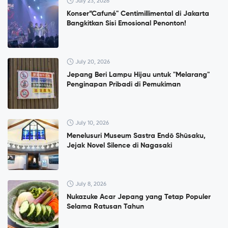
July 23, 2026
Konser”Cafuné" Centimillimental di Jakarta
Bangkitkan Sisi Emosional Penonton!
July 20, 2026
Jepang Beri Lampu Hijau untuk "Melarang"
Penginapan Pribadi di Pemukiman
July 10, 2026
Menelusuri Museum Sastra Endō Shūsaku,
Jejak Novel Silence di Nagasaki
July 8, 2026
Nukazuke Acar Jepang yang Tetap Populer
Selama Ratusan Tahun