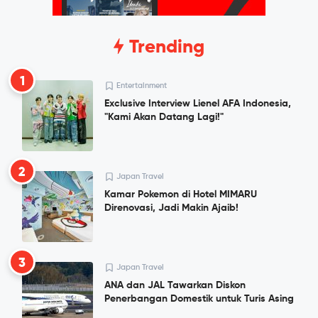
Trending
1
Entertainment
Exclusive Interview Lienel AFA Indonesia,
"Kami Akan Datang Lagi!"
2
Japan Travel
Kamar Pokemon di Hotel MIMARU
Direnovasi, Jadi Makin Ajaib!
3
Japan Travel
ANA dan JAL Tawarkan Diskon
Penerbangan Domestik untuk Turis Asing