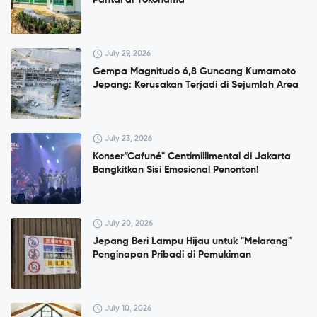
Pantai di Yokohama
July 29, 2026
Gempa Magnitudo 6,8 Guncang Kumamoto
Jepang: Kerusakan Terjadi di Sejumlah Area
July 23, 2026
Konser”Cafuné" Centimillimental di Jakarta
Bangkitkan Sisi Emosional Penonton!
July 20, 2026
Jepang Beri Lampu Hijau untuk "Melarang"
Penginapan Pribadi di Pemukiman
July 10, 2026