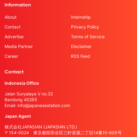
Information
About
Internship
Contact
Privacy Policy
Advertise
Terms of Service
Media Partner
Disclaimer
Career
RSS Feed
Contact
Indonesia Office
Jalan Suryalaya V no.32
Bandung 40265
Email:
info@japanesestation.com
Japan Agent
株式会社JAPASIAN (JAPASIAN LTD.)
〒154-0024 東京都世田谷区三軒茶屋二丁目14番10-605号