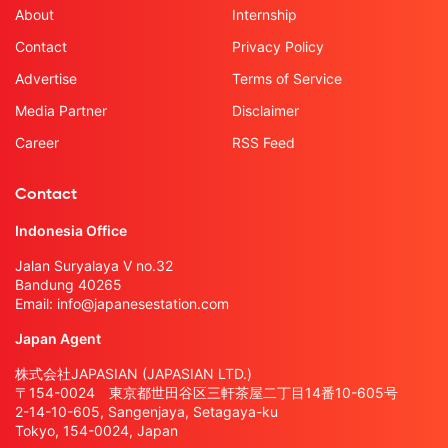
About
Internship
Contact
Privacy Policy
Advertise
Terms of Service
Media Partner
Disclaimer
Career
RSS Feed
Contact
Indonesia Office
Jalan Suryalaya V no.32
Bandung 40265
Email:
info@japanesestation.com
Japan Agent
株式会社JAPASIAN (JAPASIAN LTD.)
〒154-0024 東京都世田谷区三軒茶屋二丁目14番10-605号
2-14-10-605, Sangenjaya, Setagaya-ku
Tokyo, 154-0024, Japan