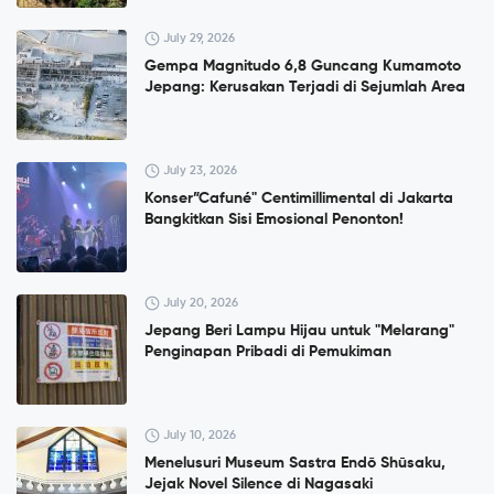
July 29, 2026
Gempa Magnitudo 6,8 Guncang Kumamoto
Jepang: Kerusakan Terjadi di Sejumlah Area
July 23, 2026
Konser”Cafuné" Centimillimental di Jakarta
Bangkitkan Sisi Emosional Penonton!
July 20, 2026
Jepang Beri Lampu Hijau untuk "Melarang"
Penginapan Pribadi di Pemukiman
July 10, 2026
Menelusuri Museum Sastra Endō Shūsaku,
Jejak Novel Silence di Nagasaki