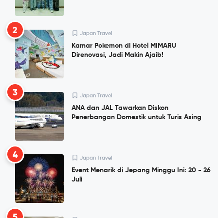
2
Japan Travel
Kamar Pokemon di Hotel MIMARU
Direnovasi, Jadi Makin Ajaib!
3
Japan Travel
ANA dan JAL Tawarkan Diskon
Penerbangan Domestik untuk Turis Asing
4
Japan Travel
Event Menarik di Jepang Minggu Ini: 20 - 26
Juli
5