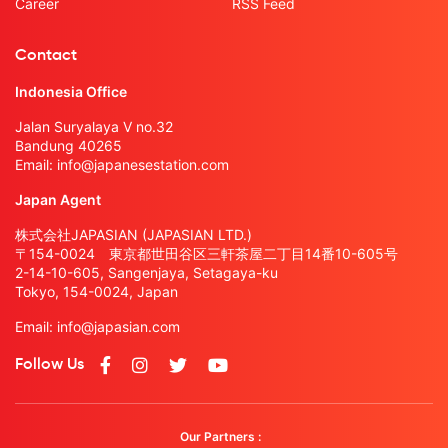
Career
RSS Feed
Contact
Indonesia Office
Jalan Suryalaya V no.32
Bandung 40265
Email:
info@japanesestation.com
Japan Agent
株式会社JAPASIAN (JAPASIAN LTD.)
〒154-0024 東京都世田谷区三軒茶屋二丁目14番10-605号
2-14-10-605, Sangenjaya, Setagaya-ku
Tokyo, 154-0024, Japan
Email:
info@japasian.com
Follow Us
Our Partners :