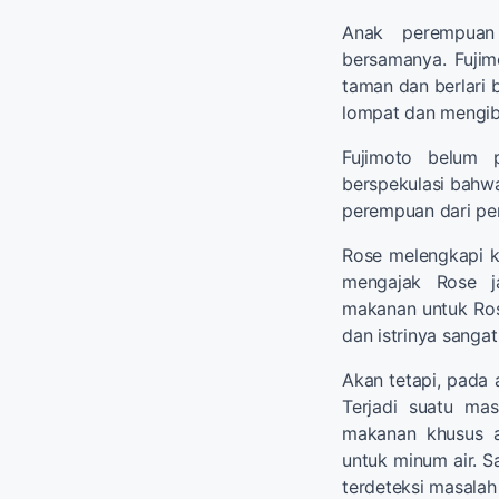
Anak perempuan 
bersamanya. Fujim
taman dan berlari
lompat dan mengib
Fujimoto belum p
berspekulasi bahw
perempuan dari pem
Rose melengkapi ke
mengajak Rose ja
makanan untuk Ros
dan istrinya sanga
Akan tetapi, pada 
Terjadi suatu ma
makanan khusus a
untuk minum air. S
terdeteksi masalah