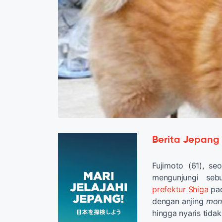
Berita Jepang
Fujimoto (61), s
mengunjungi se
prefektur Shiga
pad
dengan anjing
mon
hingga nyaris tidak