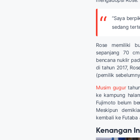
“Saya berpi
sedang terte
Rose memiliki b
sepanjang 70 cm.
bencana nuklir pada
di tahun 2017, Ros
(pemilik sebelumny
Musim gugur
tahun
ke kampung halam
Fujimoto belum be
Meskipun demikia
kembali ke Futaba 
Kenangan In