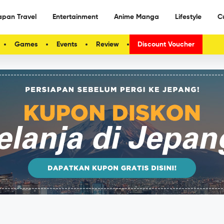
apan Travel
Entertainment
Anime Manga
Lifestyle
C
Games
Events
Review
Discount Voucher