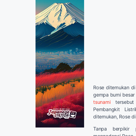
Rose ditemukan di 
gempa bumi besar d
tsunami
tersebut 
Pembangkit List
ditemukan, Rose di
Tanpa berpikir 
mengadopsi Rose.