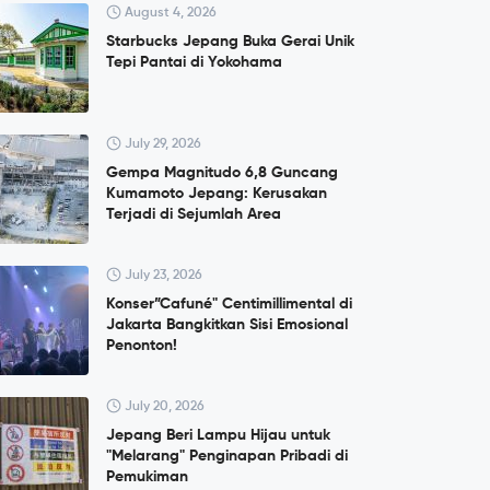
August 4, 2026
Starbucks Jepang Buka Gerai Unik
Tepi Pantai di Yokohama
July 29, 2026
Gempa Magnitudo 6,8 Guncang
Kumamoto Jepang: Kerusakan
Terjadi di Sejumlah Area
July 23, 2026
Konser”Cafuné" Centimillimental di
Jakarta Bangkitkan Sisi Emosional
Penonton!
July 20, 2026
Jepang Beri Lampu Hijau untuk
"Melarang" Penginapan Pribadi di
Pemukiman