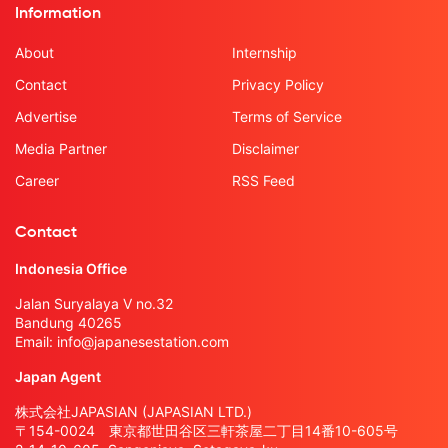
Information
About
Internship
Contact
Privacy Policy
Advertise
Terms of Service
Media Partner
Disclaimer
Career
RSS Feed
Contact
Indonesia Office
Jalan Suryalaya V no.32
Bandung 40265
Email:
info@japanesestation.com
Japan Agent
株式会社JAPASIAN (JAPASIAN LTD.)
〒154-0024 東京都世田谷区三軒茶屋二丁目14番10-605号