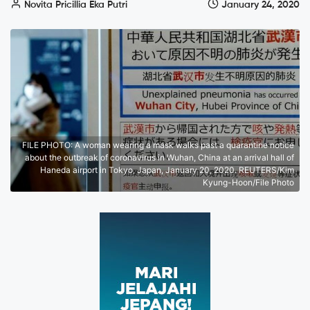
Novita Pricillia Eka Putri
January 24, 2020
FILE PHOTO: A woman wearing a mask walks past a quarantine notice
about the outbreak of coronavirus in Wuhan, China at an arrival hall of
Haneda airport in Tokyo, Japan, January 20, 2020. REUTERS/Kim
Kyung-Hoon/File Photo