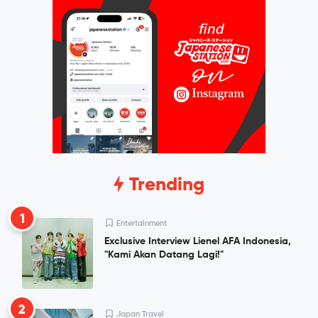
Trending
1
Entertainment
Exclusive Interview Lienel AFA Indonesia,
"Kami Akan Datang Lagi!"
2
Japan Travel