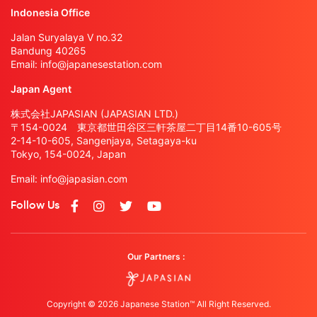
Indonesia Office
Jalan Suryalaya V no.32
Bandung 40265
Email:
info@japanesestation.com
Japan Agent
株式会社JAPASIAN (JAPASIAN LTD.)
〒154-0024 東京都世田谷区三軒茶屋二丁目14番10-605号
2-14-10-605, Sangenjaya, Setagaya-ku
Tokyo, 154-0024, Japan
Email:
info@japasian.com
Follow Us
Our Partners :
Copyright © 2026 Japanese Station™ All Right Reserved.