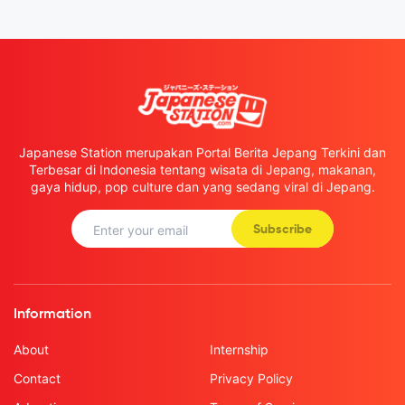
Japanese Station merupakan Portal Berita Jepang Terkini dan
Terbesar di Indonesia tentang wisata di Jepang, makanan,
gaya hidup, pop culture dan yang sedang viral di Jepang.
Subscribe
Information
About
Internship
Contact
Privacy Policy