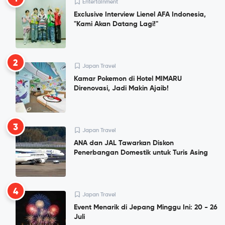
Entertainment
Exclusive Interview Lienel AFA Indonesia,
"Kami Akan Datang Lagi!"
2
Japan Travel
Kamar Pokemon di Hotel MIMARU
Direnovasi, Jadi Makin Ajaib!
3
Japan Travel
ANA dan JAL Tawarkan Diskon
Penerbangan Domestik untuk Turis Asing
4
Japan Travel
Event Menarik di Jepang Minggu Ini: 20 - 26
Juli