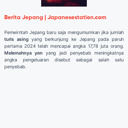
Berita Jepang | Japanesestation.com
Pemeirntah Jepang baru saja mengumumkan jika jumlah
turis asing
yang berkunjung ke Jepang pada paruh
pertama 2024 telah mencapai angka 17,78 juta orang.
Melemahnya yen
yang jadi penyebab meningkatnya
angka pengeluaran disebut sebagai salah satu
penyebab.