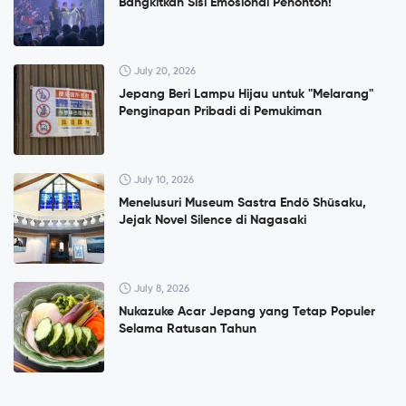
Bangkitkan Sisi Emosional Penonton!
July 20, 2026
Jepang Beri Lampu Hijau untuk "Melarang"
Penginapan Pribadi di Pemukiman
July 10, 2026
Menelusuri Museum Sastra Endō Shūsaku,
Jejak Novel Silence di Nagasaki
July 8, 2026
Nukazuke Acar Jepang yang Tetap Populer
Selama Ratusan Tahun