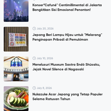
Konser”Cafuné" Centimillimental di Jakarta
Bangkitkan Sisi Emosional Penonton!
July 20, 2026
Jepang Beri Lampu Hijau untuk "Melarang"
Penginapan Pribadi di Pemukiman
July 10, 2026
Menelusuri Museum Sastra Endō Shūsaku,
Jejak Novel Silence di Nagasaki
July 8, 2026
Nukazuke Acar Jepang yang Tetap Populer
Selama Ratusan Tahun