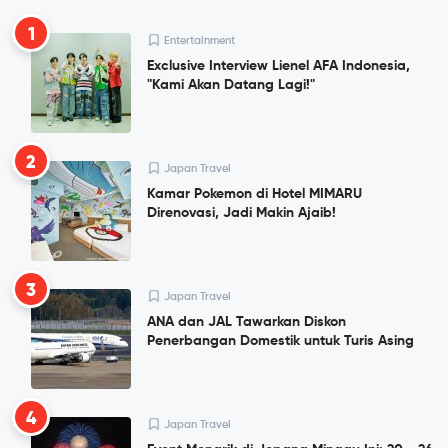
1
Entertainment
Exclusive Interview Lienel AFA Indonesia,
"Kami Akan Datang Lagi!"
2
Japan Travel
Kamar Pokemon di Hotel MIMARU
Direnovasi, Jadi Makin Ajaib!
3
Japan Travel
ANA dan JAL Tawarkan Diskon
Penerbangan Domestik untuk Turis Asing
4
Japan Travel