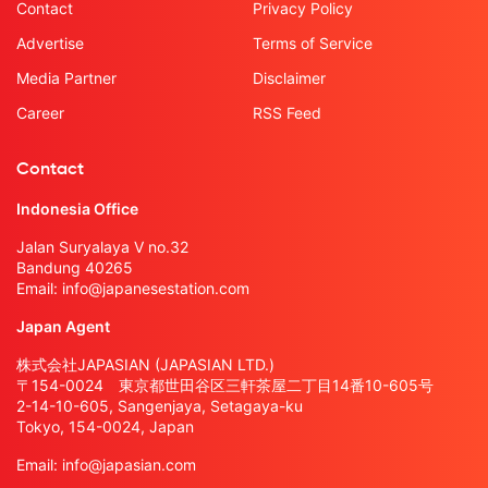
Contact
Privacy Policy
Advertise
Terms of Service
Media Partner
Disclaimer
Career
RSS Feed
Contact
Indonesia Office
Jalan Suryalaya V no.32
Bandung 40265
Email:
info@japanesestation.com
Japan Agent
株式会社JAPASIAN (JAPASIAN LTD.)
〒154-0024 東京都世田谷区三軒茶屋二丁目14番10-605号
2-14-10-605, Sangenjaya, Setagaya-ku
Tokyo, 154-0024, Japan
Email:
info@japasian.com