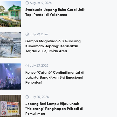
August 4, 2026
Starbucks Jepang Buka Gerai Unik
Tepi Pantai di Yokohama
July 29, 2026
Gempa Magnitudo 6,8 Guncang
Kumamoto Jepang: Kerusakan
Terjadi di Sejumlah Area
July 23, 2026
Konser”Cafuné" Centimillimental di
Jakarta Bangkitkan Sisi Emosional
Penonton!
July 20, 2026
Jepang Beri Lampu Hijau untuk
"Melarang" Penginapan Pribadi di
Pemukiman