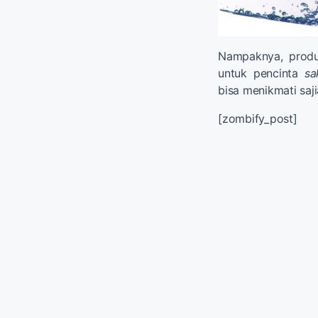
Nampaknya, produ
untuk pencinta
sa
bisa menikmati saj
[zombify_post]