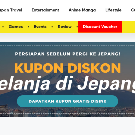
apan Travel
Entertainment
Anime Manga
Lifestyle
C
Games
Events
Review
Discount Voucher