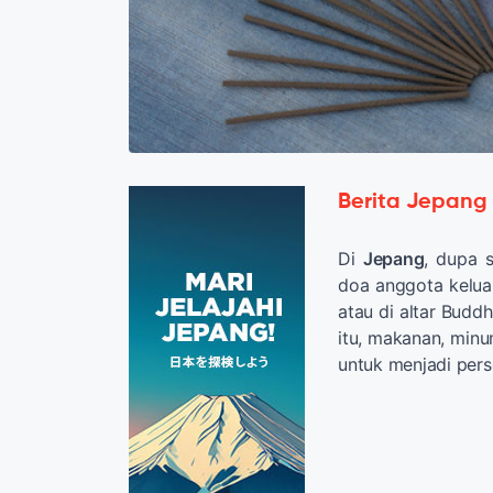
Berita Jepang
Di
Jepang
, dupa 
doa anggota kelu
atau di altar Budd
itu, makanan, min
untuk menjadi per