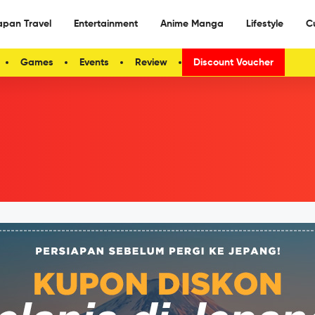
apan Travel
Entertainment
Anime Manga
Lifestyle
C
Games
Events
Review
Discount Voucher