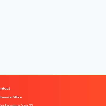
ntact
donesia Office
lan Suryalaya V no.32