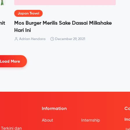
Japan Travel
mit
Mos Burger Merilis Sake Dassai Milkshake
Hari Ini
Adrian Hendara
December 29, 2021
Load More
Information
Co
In
About
Internship
Terkini dan
Ja