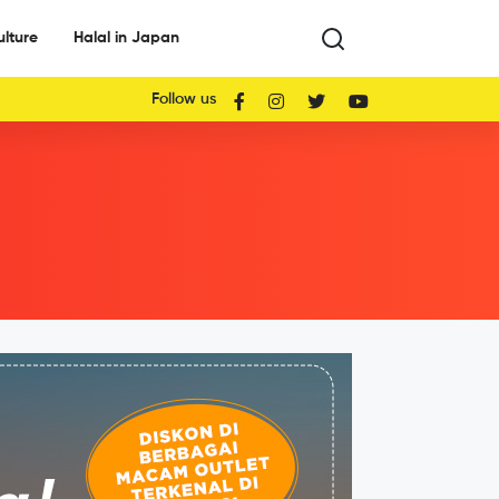
ulture
Halal in Japan
Follow us