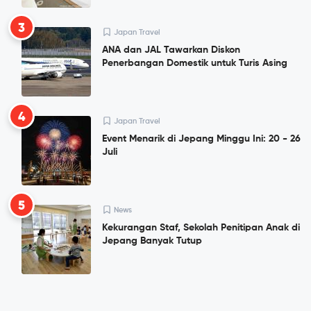
3
Japan Travel
ANA dan JAL Tawarkan Diskon
Penerbangan Domestik untuk Turis Asing
4
Japan Travel
Event Menarik di Jepang Minggu Ini: 20 - 26
Juli
5
News
Kekurangan Staf, Sekolah Penitipan Anak di
Jepang Banyak Tutup