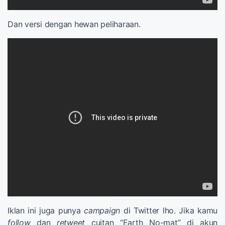
Dan versi dengan hewan peliharaan.
Iklan ini juga punya
campaign
di Twitter lho. Jika kamu
follow
dan
retweet
cuitan “Earth No-mat” di akun