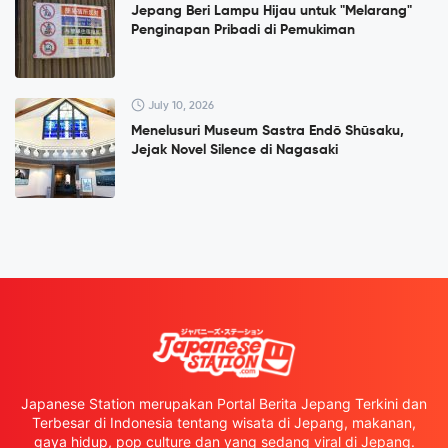
Jepang Beri Lampu Hijau untuk "Melarang"
Penginapan Pribadi di Pemukiman
July 10, 2026
Menelusuri Museum Sastra Endō Shūsaku,
Jejak Novel Silence di Nagasaki
Japanese Station merupakan Portal Berita Jepang Terkini dan
Terbesar di Indonesia tentang wisata di Jepang, makanan,
gaya hidup, pop culture dan yang sedang viral di Jepang.