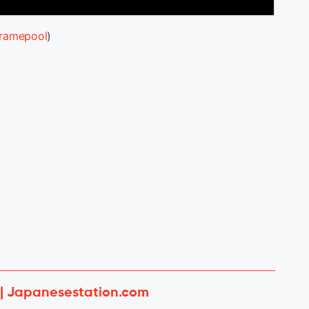
ramepool
)
 | Japanesestation.com