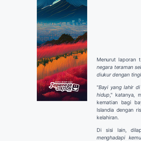
Menurut laporan te
negara teraman seb
diukur dengan ting
"
Bayi yang lahir d
hidup
," katanya, 
kematian bagi bay
Islandia dengan r
kelahiran.
Di sisi lain, di
menghadapi kemun