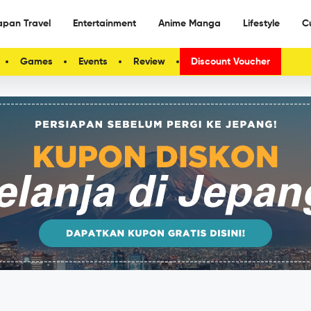
apan Travel
Entertainment
Anime Manga
Lifestyle
C
Games
Events
Review
Discount Voucher