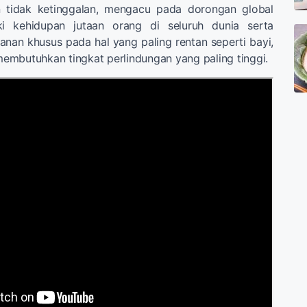
n tidak ketinggalan, mengacu pada dorongan global
i kehidupan jutaan orang di seluruh dunia serta
an khusus pada hal yang paling rentan seperti bayi,
mbutuhkan tingkat perlindungan yang paling tinggi.