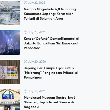
July 29, 2026
Gempa Magnitudo 6,8 Guncang
Kumamoto Jepang: Kerusakan
Terjadi di Sejumlah Area
July 23, 2026
Konser”Cafuné" Centimillimental di
Jakarta Bangkitkan Sisi Emosional
Penonton!
July 20, 2026
Jepang Beri Lampu Hijau untuk
"Melarang" Penginapan Pribadi di
Pemukiman
July 10, 2026
Menelusuri Museum Sastra Endō
Shūsaku, Jejak Novel Silence di
Nagasaki