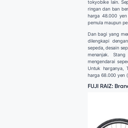
tokyobike lain. Se
ringan dan ban ber
harga 48.000 yen (
pemula maupun pec
Dan bagi yang mem
dilengkapi denga
sepeda, desain sep
menanjak. Stan
mengendarai seped
Untuk harganya,
harga 68.000 yen (s
FUJI RAIZ: Bra