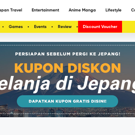
apan Travel
Entertainment
Anime Manga
Lifestyle
C
Games
Events
Review
Discount Voucher