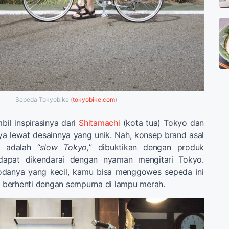
Sepeda Tokyobike (
tokyobike.com
)
il inspirasinya dari
Shitamachi
(kota tua) Tokyo dan
a lewat desainnya yang unik. Nah, konsep brand asal
i adalah “
slow Tokyo,
” dibuktikan dengan produk
apat dikendarai dengan nyaman mengitari Tokyo.
odanya yang kecil, kamu bisa menggowes sepeda ini
berhenti dengan sempurna di lampu merah.