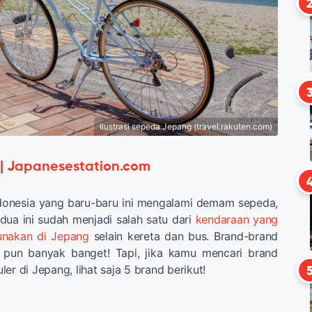
Ilustrasi sepeda Jepang (travel.rakuten.com)
 | Japanesestation.com
ndonesia yang baru-baru ini mengalami demam sepeda,
ua ini sudah menjadi salah satu dari
kendaraan yang
unakan di Jepang
selain kereta dan bus. Brand-brand
 pun banyak banget! Tapi, jika kamu mencari brand
er di Jepang, lihat saja 5 brand berikut!