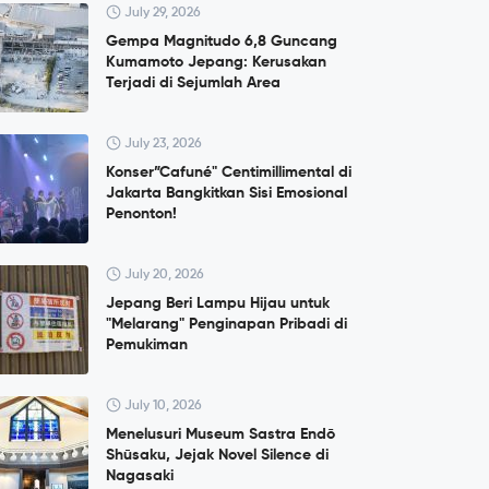
July 29, 2026
Gempa Magnitudo 6,8 Guncang
Kumamoto Jepang: Kerusakan
Terjadi di Sejumlah Area
July 23, 2026
Konser”Cafuné" Centimillimental di
Jakarta Bangkitkan Sisi Emosional
Penonton!
July 20, 2026
Jepang Beri Lampu Hijau untuk
"Melarang" Penginapan Pribadi di
Pemukiman
July 10, 2026
Menelusuri Museum Sastra Endō
Shūsaku, Jejak Novel Silence di
Nagasaki