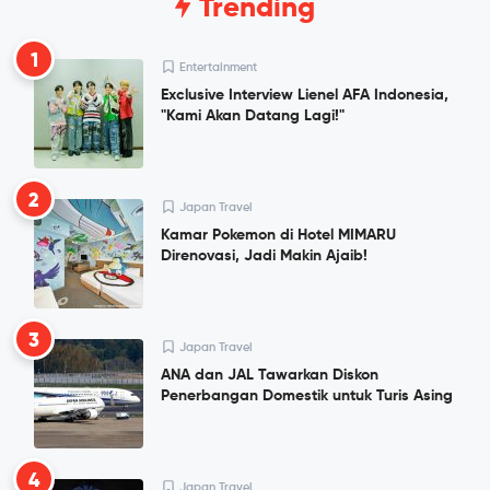
Trending
1
Entertainment
Exclusive Interview Lienel AFA Indonesia,
"Kami Akan Datang Lagi!"
2
Japan Travel
Kamar Pokemon di Hotel MIMARU
Direnovasi, Jadi Makin Ajaib!
3
Japan Travel
ANA dan JAL Tawarkan Diskon
Penerbangan Domestik untuk Turis Asing
4
Japan Travel