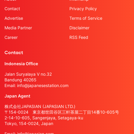
Contact
Privacy Policy
Advertise
Terms of Service
Media Partner
Disclaimer
Career
RSS Feed
Contact
Indonesia Office
Jalan Suryalaya V no.32
Bandung 40265
Email:
info@japanesestation.com
Japan Agent
株式会社JAPASIAN (JAPASIAN LTD.)
〒154-0024 東京都世田谷区三軒茶屋二丁目14番10-605号
2-14-10-605, Sangenjaya, Setagaya-ku
Tokyo, 154-0024, Japan
Email:
info@japasian.com