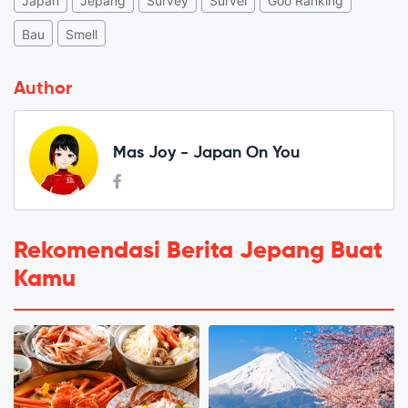
Japan
Jepang
Survey
Survei
Goo Ranking
Bau
Smell
Author
Mas Joy - Japan On You
Rekomendasi Berita Jepang Buat
Kamu