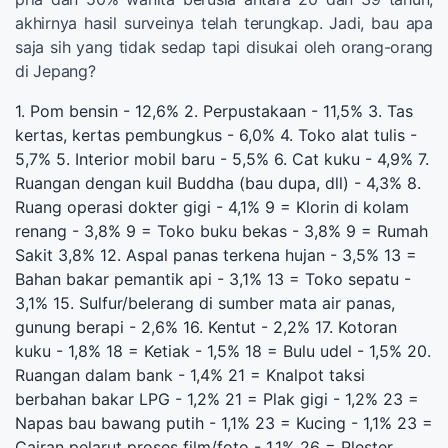
akhirnya hasil surveinya telah terungkap. Jadi, bau apa
saja sih yang tidak sedap tapi disukai oleh orang-orang
di Jepang?
1. Pom bensin - 12,6% 2. Perpustakaan - 11,5% 3. Tas
kertas, kertas pembungkus - 6,0% 4. Toko alat tulis -
5,7% 5. Interior mobil baru - 5,5% 6. Cat kuku - 4,9% 7.
Ruangan dengan kuil Buddha (bau dupa, dll) - 4,3% 8.
Ruang operasi dokter gigi - 4,1% 9 = Klorin di kolam
renang - 3,8% 9 = Toko buku bekas - 3,8% 9 = Rumah
Sakit 3,8% 12. Aspal panas terkena hujan - 3,5% 13 =
Bahan bakar pemantik api - 3,1% 13 = Toko sepatu -
3,1% 15. Sulfur/belerang di sumber mata air panas,
gunung berapi - 2,6% 16. Kentut - 2,2% 17. Kotoran
kuku - 1,8% 18 = Ketiak - 1,5% 18 = Bulu udel - 1,5% 20.
Ruangan dalam bank - 1,4% 21 = Knalpot taksi
berbahan bakar LPG - 1,2% 21 = Plak gigi - 1,2% 23 =
Napas bau bawang putih - 1,1% 23 = Kucing - 1,1% 23 =
Cairan pelarut proses film/foto - 1,1% 26 = Plester