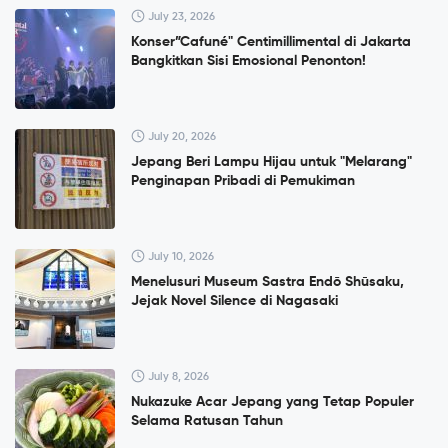
July 23, 2026
Konser”Cafuné" Centimillimental di Jakarta
Bangkitkan Sisi Emosional Penonton!
July 20, 2026
Jepang Beri Lampu Hijau untuk "Melarang"
Penginapan Pribadi di Pemukiman
July 10, 2026
Menelusuri Museum Sastra Endō Shūsaku,
Jejak Novel Silence di Nagasaki
July 8, 2026
Nukazuke Acar Jepang yang Tetap Populer
Selama Ratusan Tahun