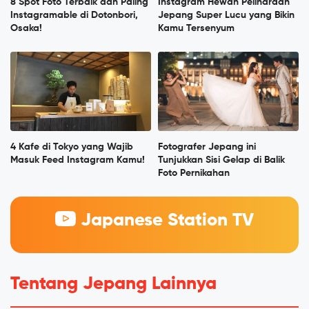
8 Spot Foto Terbaik dan Paling
Instagram Hewan Peliharaan
Instagramable di Dotonbori,
Jepang Super Lucu yang Bikin
Osaka!
Kamu Tersenyum
4 Kafe di Tokyo yang Wajib
Fotografer Jepang ini
Masuk Feed Instagram Kamu!
Tunjukkan Sisi Gelap di Balik
Foto Pernikahan
Japanese Station TV
Tentang Jepang Lainnya