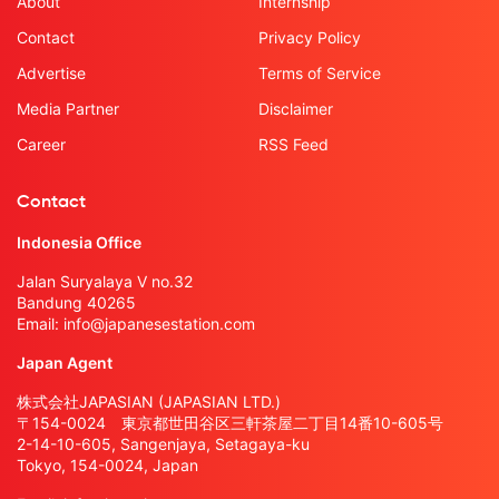
About
Internship
Contact
Privacy Policy
Advertise
Terms of Service
Media Partner
Disclaimer
Career
RSS Feed
Contact
Indonesia Office
Jalan Suryalaya V no.32
Bandung 40265
Email:
info@japanesestation.com
Japan Agent
株式会社JAPASIAN (JAPASIAN LTD.)
〒154-0024 東京都世田谷区三軒茶屋二丁目14番10-605号
2-14-10-605, Sangenjaya, Setagaya-ku
Tokyo, 154-0024, Japan