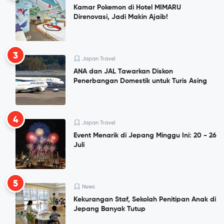
Kamar Pokemon di Hotel MIMARU
Direnovasi, Jadi Makin Ajaib!
3
Japan Travel
ANA dan JAL Tawarkan Diskon
Penerbangan Domestik untuk Turis Asing
4
Japan Travel
Event Menarik di Jepang Minggu Ini: 20 - 26
Juli
5
News
Kekurangan Staf, Sekolah Penitipan Anak di
Jepang Banyak Tutup