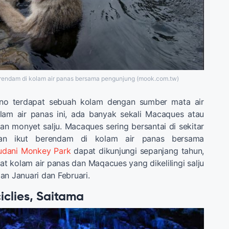
rendam di kolam air panas bersama pengunjung (mook.com.tw)
ano terdapat sebuah kolam dengan sumber mata air
lam air panas ini, ada banyak sekali Macaques atau
an monyet salju. Macaques sering bersantai di sekitar
an ikut berendam di kolam air panas bersama
udani Monkey Park
dapat dikunjungi sepanjang tahun,
ihat kolam air panas dan Maqacues yang dikelilingi salju
an Januari dan Februari.
ciclies, Saitama