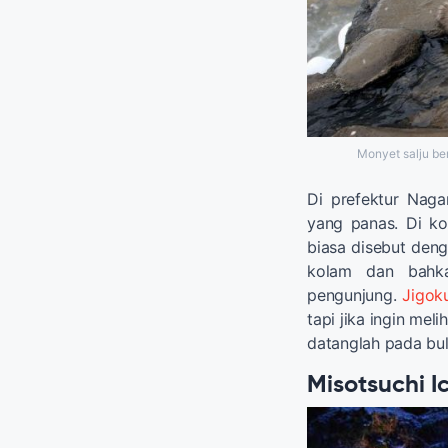
Monyet salju be
Di prefektur Nag
yang panas. Di ko
biasa disebut deng
kolam dan bahk
pengunjung.
Jigok
tapi jika ingin mel
datanglah pada bul
Misotsuchi I