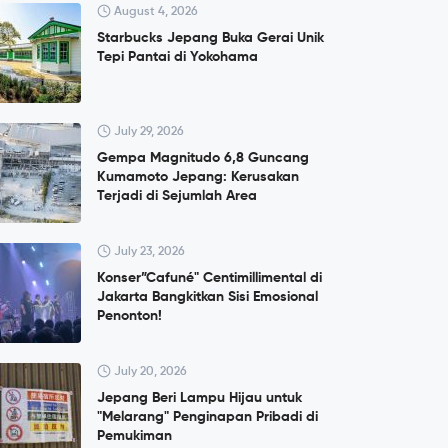
August 4, 2026
Starbucks Jepang Buka Gerai Unik
Tepi Pantai di Yokohama
July 29, 2026
Gempa Magnitudo 6,8 Guncang
Kumamoto Jepang: Kerusakan
Terjadi di Sejumlah Area
July 23, 2026
Konser”Cafuné" Centimillimental di
Jakarta Bangkitkan Sisi Emosional
Penonton!
July 20, 2026
Jepang Beri Lampu Hijau untuk
"Melarang" Penginapan Pribadi di
Pemukiman