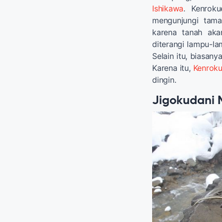
Ishikawa
. Kenroku
mengunjungi tama
karena tanah aka
diterangi lampu-l
Selain itu, biasany
Karena itu,
Kenrok
dingin.
Jigokudani 