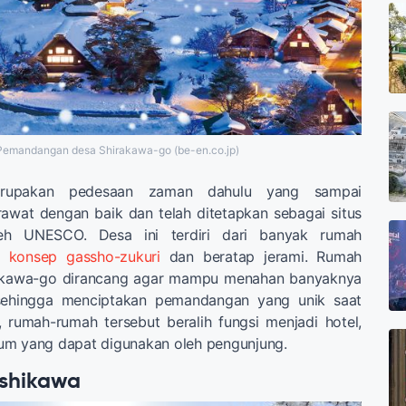
Pemandangan desa Shirakawa-go (be-en.co.jp)
erupakan pedesaan zaman dahulu yang sampai
awat dengan baik dan telah ditetapkan sebagai situs
leh UNESCO. Desa ini terdiri dari banyak rumah
konsep gassho-zukuri
dan beratap jerami. Rumah
irakawa-go dirancang agar mampu menahan banyaknya
 sehingga menciptakan pemandangan yang unik saat
, rumah-rumah tersebut beralih fungsi menjadi hotel,
um yang dapat digunakan oleh pengunjung.
Ishikawa