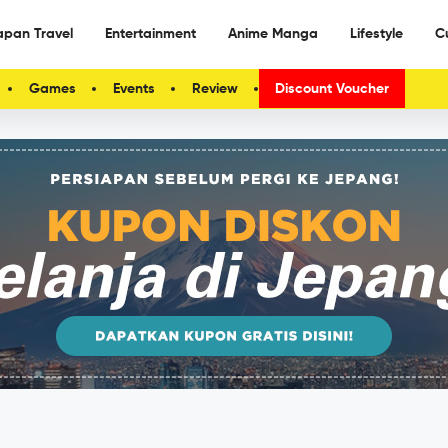
apan Travel
Entertainment
Anime Manga
Lifestyle
C
Games
Events
Review
Discount Voucher