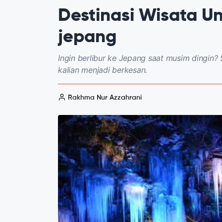
Destinasi Wisata Un
jepang
Ingin berlibur ke Jepang saat musim dingin? 
kalian menjadi berkesan.
Rakhma Nur Azzahrani