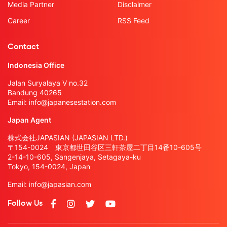
Media Partner
Disclaimer
Career
RSS Feed
Contact
Indonesia Office
Jalan Suryalaya V no.32
Bandung 40265
Email:
info@japanesestation.com
Japan Agent
株式会社JAPASIAN (JAPASIAN LTD.)
〒154-0024 東京都世田谷区三軒茶屋二丁目14番10-605号
2-14-10-605, Sangenjaya, Setagaya-ku
Tokyo, 154-0024, Japan
Email:
info@japasian.com
Follow Us