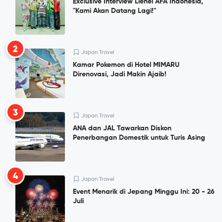
Exclusive Interview Lienel AFA Indonesia,
"Kami Akan Datang Lagi!"
2
Japan Travel
Kamar Pokemon di Hotel MIMARU
Direnovasi, Jadi Makin Ajaib!
3
Japan Travel
ANA dan JAL Tawarkan Diskon
Penerbangan Domestik untuk Turis Asing
4
Japan Travel
Event Menarik di Jepang Minggu Ini: 20 - 26
Juli