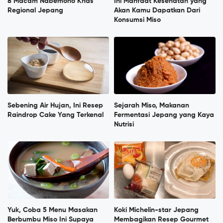
8 Macam Nabemono Khas
Ini Manfaat Kesehatan yang
Regional Jepang
Akan Kamu Dapatkan Dari
Konsumsi Miso
Sebening Air Hujan, Ini Resep
Sejarah Miso, Makanan
Raindrop Cake Yang Terkenal
Fermentasi Jepang yang Kaya
Nutrisi
Yuk, Coba 5 Menu Masakan
Koki Michelin-star Jepang
Berbumbu Miso Ini Supaya
Membagikan Resep Gourmet