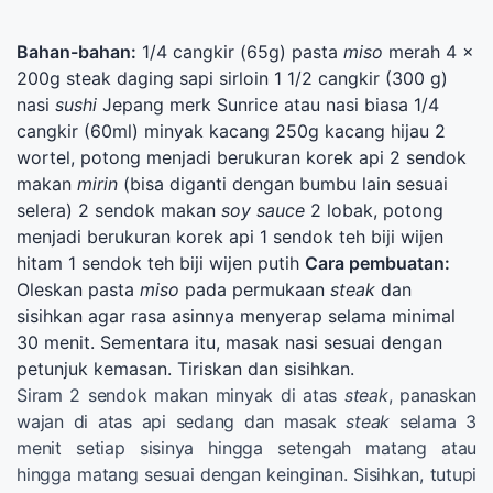
Bahan-bahan:
1/4 cangkir (65g) pasta
miso
merah 4 x
200g steak daging sapi sirloin 1 1/2 cangkir (300 g)
nasi
sushi
Jepang merk Sunrice atau nasi biasa 1/4
cangkir (60ml) minyak kacang 250g kacang hijau 2
wortel, potong menjadi berukuran korek api 2 sendok
makan
mirin
(bisa diganti dengan bumbu lain sesuai
selera) 2 sendok makan
soy sauce
2 lobak, potong
menjadi berukuran korek api 1 sendok teh biji wijen
hitam 1 sendok teh biji wijen putih
Cara pembuatan:
Oleskan pasta
miso
pada permukaan
steak
dan
sisihkan agar rasa asinnya menyerap selama minimal
30 menit. Sementara itu, masak nasi sesuai dengan
petunjuk kemasan. Tiriskan dan sisihkan.
Siram 2 sendok makan minyak di atas
steak
, panaskan
wajan di atas api sedang dan masak
steak
selama 3
menit setiap sisinya hingga setengah matang atau
hingga matang sesuai dengan keinginan. Sisihkan, tutupi