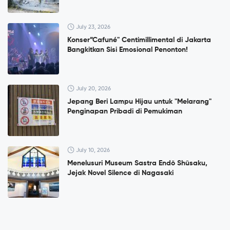
July 23, 2026
Konser”Cafuné" Centimillimental di Jakarta
Bangkitkan Sisi Emosional Penonton!
July 20, 2026
Jepang Beri Lampu Hijau untuk "Melarang"
Penginapan Pribadi di Pemukiman
July 10, 2026
Menelusuri Museum Sastra Endō Shūsaku,
Jejak Novel Silence di Nagasaki