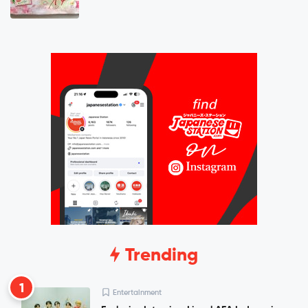
Trending
1
Entertainment