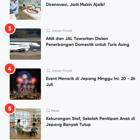
Direnovasi, Jadi Makin Ajaib!
3
Japan Travel
ANA dan JAL Tawarkan Diskon
Penerbangan Domestik untuk Turis Asing
4
Japan Travel
Event Menarik di Jepang Minggu Ini: 20 - 26
Juli
5
News
Kekurangan Staf, Sekolah Penitipan Anak di
Jepang Banyak Tutup