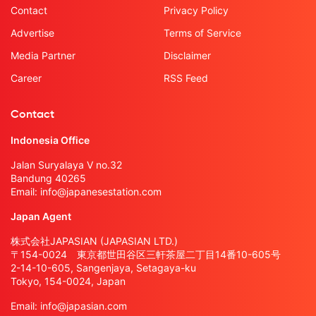
Contact
Privacy Policy
Advertise
Terms of Service
Media Partner
Disclaimer
Career
RSS Feed
Contact
Indonesia Office
Jalan Suryalaya V no.32
Bandung 40265
Email:
info@japanesestation.com
Japan Agent
株式会社JAPASIAN (JAPASIAN LTD.)
〒154-0024 東京都世田谷区三軒茶屋二丁目14番10-605号
2-14-10-605, Sangenjaya, Setagaya-ku
Tokyo, 154-0024, Japan
Email:
info@japasian.com