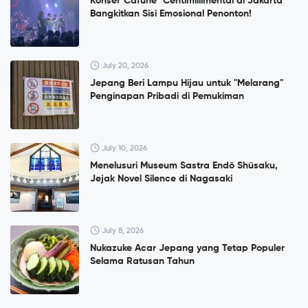
Konser”Cafuné" Centimillimental di Jakarta
Bangkitkan Sisi Emosional Penonton!
July 20, 2026
Jepang Beri Lampu Hijau untuk "Melarang"
Penginapan Pribadi di Pemukiman
July 10, 2026
Menelusuri Museum Sastra Endō Shūsaku,
Jejak Novel Silence di Nagasaki
July 8, 2026
Nukazuke Acar Jepang yang Tetap Populer
Selama Ratusan Tahun