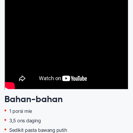
Bahan-bahan
1 porsi mie
3,5 ons daging
Sedikit pasta bawang putih