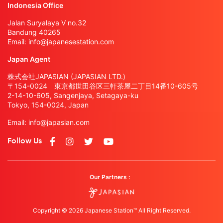
Indonesia Office
Jalan Suryalaya V no.32
Bandung 40265
Email:
info@japanesestation.com
Japan Agent
株式会社JAPASIAN (JAPASIAN LTD.)
〒154-0024 東京都世田谷区三軒茶屋二丁目14番10-605号
2-14-10-605, Sangenjaya, Setagaya-ku
Tokyo, 154-0024, Japan
Email:
info@japasian.com
Follow Us
Our Partners :
Copyright © 2026 Japanese Station™ All Right Reserved.