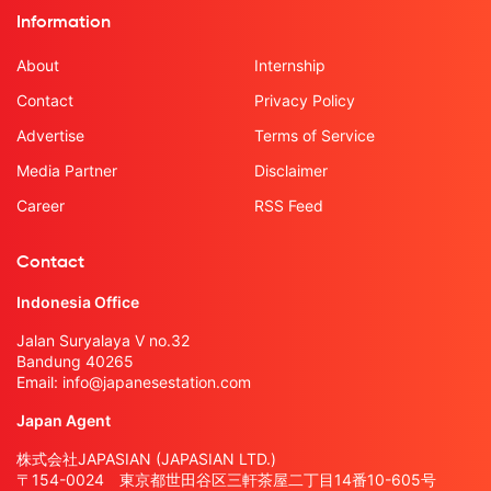
Information
About
Internship
Contact
Privacy Policy
Advertise
Terms of Service
Media Partner
Disclaimer
Career
RSS Feed
Contact
Indonesia Office
Jalan Suryalaya V no.32
Bandung 40265
Email:
info@japanesestation.com
Japan Agent
株式会社JAPASIAN (JAPASIAN LTD.)
〒154-0024 東京都世田谷区三軒茶屋二丁目14番10-605号