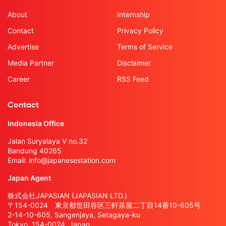
About
Internship
Contact
Privacy Policy
Advertise
Terms of Service
Media Partner
Disclaimer
Career
RSS Feed
Contact
Indonesia Office
Jalan Suryalaya V no.32
Bandung 40265
Email:
info@japanesestation.com
Japan Agent
株式会社JAPASIAN (JAPASIAN LTD.)
〒154-0024 東京都世田谷区三軒茶屋二丁目14番10-605号
2-14-10-605, Sangenjaya, Setagaya-ku
Tokyo, 154-0024, Japan