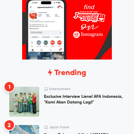
Trending
1
Entertainment
Exclusive Interview Lienel AFA Indonesia,
"Kami Akan Datang Lagi!"
2
Japan Travel