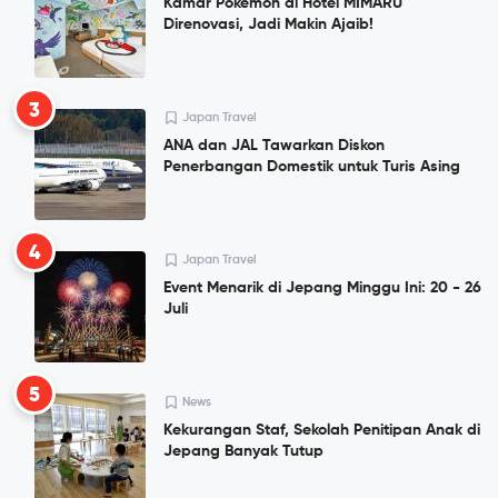
Kamar Pokemon di Hotel MIMARU
Direnovasi, Jadi Makin Ajaib!
3
Japan Travel
ANA dan JAL Tawarkan Diskon
Penerbangan Domestik untuk Turis Asing
4
Japan Travel
Event Menarik di Jepang Minggu Ini: 20 - 26
Juli
5
News
Kekurangan Staf, Sekolah Penitipan Anak di
Jepang Banyak Tutup