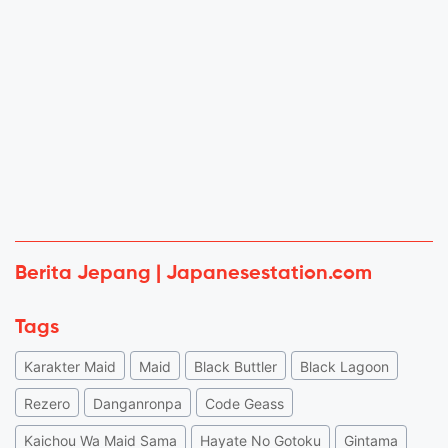
Berita Jepang | Japanesestation.com
Tags
Karakter Maid
Maid
Black Buttler
Black Lagoon
Rezero
Danganronpa
Code Geass
Kaichou Wa Maid Sama
Hayate No Gotoku
Gintama