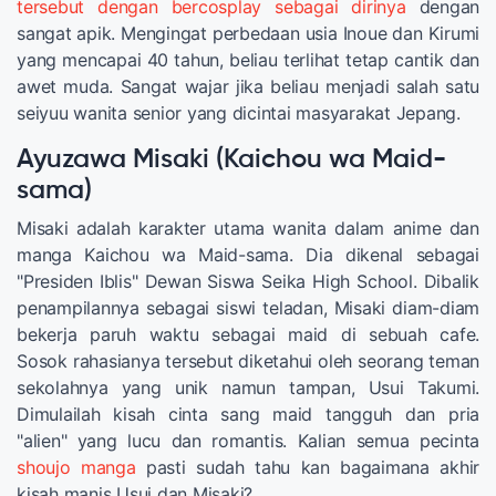
tersebut dengan bercosplay sebagai dirinya
dengan
sangat apik. Mengingat perbedaan usia Inoue dan Kirumi
yang mencapai 40 tahun, beliau terlihat tetap cantik dan
awet muda. Sangat wajar jika beliau menjadi salah satu
seiyuu wanita senior yang dicintai masyarakat Jepang.
Ayuzawa Misaki (Kaichou wa Maid-
sama)
Misaki adalah karakter utama wanita dalam anime dan
manga Kaichou wa Maid-sama. Dia dikenal sebagai
"Presiden Iblis" Dewan Siswa Seika High School. Dibalik
penampilannya sebagai siswi teladan, Misaki diam-diam
bekerja paruh waktu sebagai maid di sebuah cafe.
Sosok rahasianya tersebut diketahui oleh seorang teman
sekolahnya yang unik namun tampan, Usui Takumi.
Dimulailah kisah cinta sang maid tangguh dan pria
"alien" yang lucu dan romantis. Kalian semua pecinta
shoujo manga
pasti sudah tahu kan bagaimana akhir
kisah manis Usui dan Misaki?