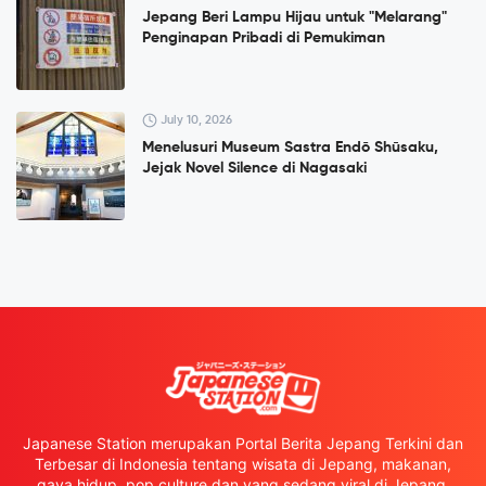
Jepang Beri Lampu Hijau untuk "Melarang"
Penginapan Pribadi di Pemukiman
July 10, 2026
Menelusuri Museum Sastra Endō Shūsaku,
Jejak Novel Silence di Nagasaki
Japanese Station merupakan Portal Berita Jepang Terkini dan
Terbesar di Indonesia tentang wisata di Jepang, makanan,
gaya hidup, pop culture dan yang sedang viral di Jepang.