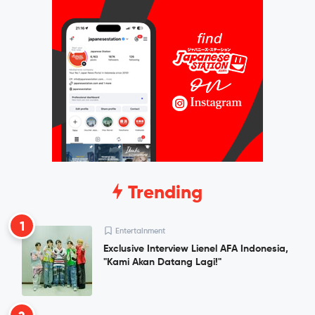
Trending
1
Entertainment
Exclusive Interview Lienel AFA Indonesia,
"Kami Akan Datang Lagi!"