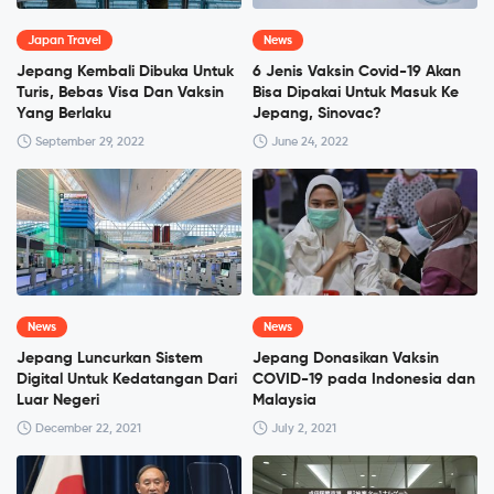
Japan Travel
News
Jepang Kembali Dibuka Untuk
6 Jenis Vaksin Covid-19 Akan
Turis, Bebas Visa Dan Vaksin
Bisa Dipakai Untuk Masuk Ke
Yang Berlaku
Jepang, Sinovac?
September 29, 2022
June 24, 2022
News
News
Jepang Luncurkan Sistem
Jepang Donasikan Vaksin
Digital Untuk Kedatangan Dari
COVID-19 pada Indonesia dan
Luar Negeri
Malaysia
December 22, 2021
July 2, 2021