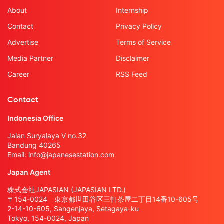
About
Internship
Contact
Privacy Policy
Advertise
Terms of Service
Media Partner
Disclaimer
Career
RSS Feed
Contact
Indonesia Office
Jalan Suryalaya V no.32
Bandung 40265
Email:
info@japanesestation.com
Japan Agent
株式会社JAPASIAN (JAPASIAN LTD.)
〒154-0024 東京都世田谷区三軒茶屋二丁目14番10-605号
2-14-10-605, Sangenjaya, Setagaya-ku
Tokyo, 154-0024, Japan