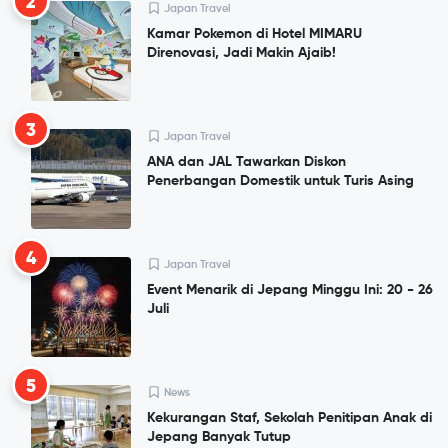
2
Japan Travel
Kamar Pokemon di Hotel MIMARU
Direnovasi, Jadi Makin Ajaib!
3
Japan Travel
ANA dan JAL Tawarkan Diskon
Penerbangan Domestik untuk Turis Asing
4
Japan Travel
Event Menarik di Jepang Minggu Ini: 20 - 26
Juli
5
News
Kekurangan Staf, Sekolah Penitipan Anak di
Jepang Banyak Tutup