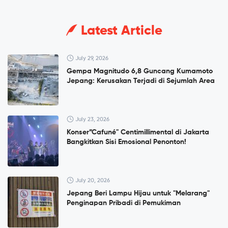
Latest Article
July 29, 2026
Gempa Magnitudo 6,8 Guncang Kumamoto
Jepang: Kerusakan Terjadi di Sejumlah Area
July 23, 2026
Konser”Cafuné" Centimillimental di Jakarta
Bangkitkan Sisi Emosional Penonton!
July 20, 2026
Jepang Beri Lampu Hijau untuk "Melarang"
Penginapan Pribadi di Pemukiman