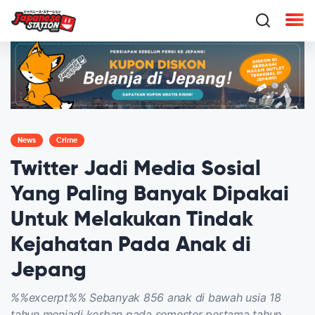
News
Crime
Twitter Jadi Media Sosial
Yang Paling Banyak Dipakai
Untuk Melakukan Tindak
Kejahatan Pada Anak di
Jepang
%%excerpt%% Sebanyak 856 anak di bawah usia 18
tahun menjadi korban pada semester pertama tahun